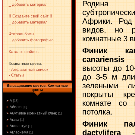
Родина т
_ добавить материал
_________________
субтропичес
!! Создайте свой сайт !!
Африки. Род
_ добавить материал
_________________
видов, но р
Фотоальбомы
комнатные 3 в
_ добавить фотографию
_________________
Финик кан
Каталог файлов
canariensis
- 
_________________
Комнатные цветы:
высоты до 10
- Алфавитный список
до 3-5 м дли
- Статьи
зелеными ли
Выращивание цветов: Комнатные
цветы
покрыты кр
А
комнате со 
[16]
Абелия
[0]
потолка.
Абутилон (комнатный клен)
[1]
Агава
[1]
Финик пал
Агапантус
[1]
dactylifera
- 
Аглаонема
[1]