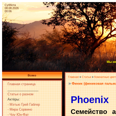
Суббота
08.08.2026
00:06
Мы не
Всяко
Главная
»
Статьи
»
Комнатные цве
Финик (финиковая пальм
Главная страница
_________________
Статьи о разном
Phoenix
Актёры:
- Мэтью Грей Габлер
- Мира Сорвино
Семейство а
- Чоу Юн-Фат