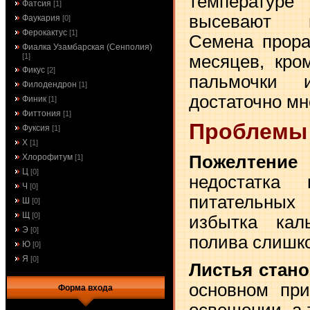
температур
Фатсия
[1]
высевают в
Фаукария
[0]
Ферокактус
[1]
Семена прора
Фиалка Узамбарская (Сенполия)
месяцев, кро
[1]
Фикус
[2]
пальмочки 
Филодендрон
[1]
достаточно мн
Финик
[1]
Фиттония
[1]
Проблемы
Фуксия
[1]
Х
[1]
Пожелтени
Хлорофитум
[1]
Ц
[0]
недостатка 
Ч
[0]
питательных
Ш
[0]
Щ
[0]
избытка кал
Э
[0]
полива слишко
Ю
[0]
Я
[0]
Листья стан
основном пр
Форма входа
освещении, а 