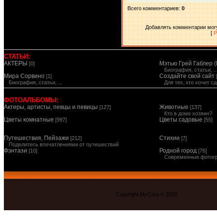
Всего комментариев
:
0
Добавлять комментарии могу
[
Р
СТАТЬИ:
АКТЕРЫ
Мэтью Грей Габлер (
[0]
Биография, статьи, ..
Мира Сорвино
Создайте свой сайт
[1]
Биография, статьи, ...
Для тех, кто хочет 
ФОТОАЛЬБОМЫ:
Актеры, артисты, певцы и певицы
Животные
[127]
[137]
Кто в доме хозяин?
Цветы комнатные
Цветы садовые
[997]
[55]
Путешествия, Пейзажи
Стихии
[212]
[7]
Поделитесь впечатлениями от путешествий
Фэнтази
Родной город
[10]
[76]
Современные фотог
Copyright MyCorp © 2026