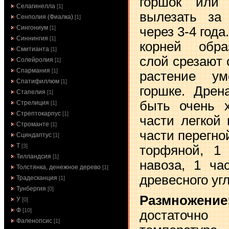
горшок или
Селагинелла
[1]
вылезать за
Сенполия (Фиалка)
[1]
Сингониум
через 3-4 года
[1]
Синнингия
[1]
корней обр
Смитианта
[1]
слой срезают
Солейролия
[1]
Спармания
[1]
растение у
Спатифиллюм
[1]
горшке. Дрен
Стапелия
[1]
быть очень 
Стрелиция
[1]
Стрептокарпус
[1]
части легкой 
Строманте
[1]
части перегно
Сциндаптус
[1]
Т
[3]
торфяной, 1 
Тилландсия
[1]
навоза, 1 ча
Толстянка, денежное дерево
[1]
древесного угл
Традесканция
[1]
Тунбергия
[0]
Размножение
У
[0]
Ф
[10]
достаточн
Фаленопсис
[1]