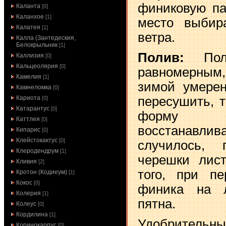
финиковую па
Каланта
[0]
Каланхое
[1]
место выбир
Калатея
[1]
ветра.
Калла (Зантедеския,
Белокрыльник
[1]
Полив:
По
Каллизия
[0]
Кальцеолярия
[0]
равномерным
Камелия
[1]
зимой умерен
Камнеломка
[0]
пересушить, 
Кариота
[0]
Катарантус
[0]
форму 
Каттлея
[0]
восстанавл
Кипарис
[0]
Клейстокактус
[0]
случилось, 
Клеродендрум
[1]
черешки лист
Кливия
[2]
того, при п
Кротон (Кодиеум)
[1]
Кокос
[0]
финика на л
Колерия
[1]
пятна.
Колеус
[0]
Кордилина
[1]
Удобрительн
Коринокарпус
[0]