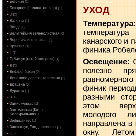
Бегония
[1]
УХОД
Бокарнея (налина, нолина)
[1]
В
[2]
Валотта
[1]
Температура:
Ванда
[0]
температ
Вельтгеймия зеленолистная
[0]
канарского и п
Вероника иволистная
[0]
Вриезия
[1]
финика Робеле
Г
[1]
Гибискус (китайская роза)
[1]
Освещение:
Д
[2]
полезно пр
Диффенбахия
[0]
равномерног
Денежное дерево, толстянка
[1]
Драцена
[0]
финик период
Дуранта
[1]
разными стор
З
[4]
Замиокулькас
этом верх
[1]
Зантедеския (Калла,
молодого л
Белокрыльник)
[1]
Зефирантес
[1]
направлена в 
Зигокактус, Рождественник
[1]
окну. Лето
К
[8]