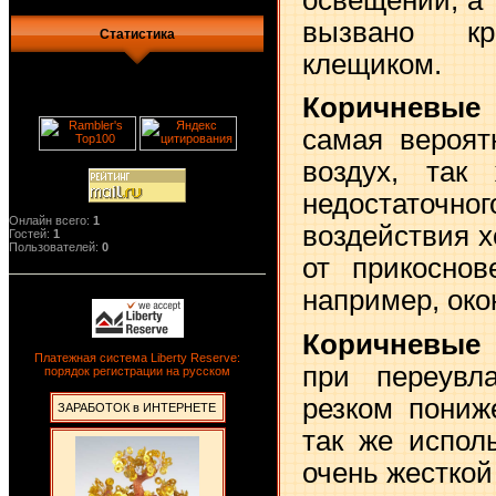
вызвано кр
Статистика
клещиком.
Коричневые
самая вероят
воздух, так
недостат
Онлайн всего:
1
воздействия х
Гостей:
1
Пользователей:
0
от прикоснов
например, око
Коричневые 
Платежная система Liberty Reserve:
при переувл
порядок регистрации на русском
резком пониж
ЗАРАБОТОК в ИНТЕРНЕТЕ
так же испол
очень жесткой