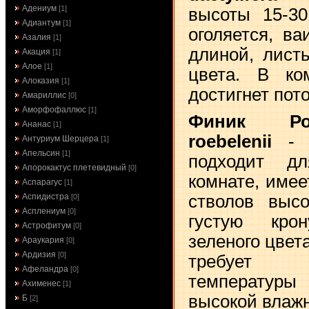
Адениум
[1]
высоты 15-30
Адиантум
[1]
оголяется, в
Азалия
[1]
длиной, листь
Акация
[1]
Алое
[1]
цвета. В ко
Алоказия
[1]
достигнет пото
Амариллис
[0]
Аморфофаллюс
[1]
Финик Ро
Ананас
[1]
roebelenii
- э
Антуриум Шерцера
[1]
Апельсин
[1]
подходит д
Апорокактус плетевидный
[0]
комнате, имее
Аспарагус
[1]
Аспидистра
стволов выс
[0]
Асплениум
[0]
густую кро
Астрофитум
[0]
зеленого цвета
Араукария
[0]
Ардизия
[0]
требует 
Афеландра
[0]
температу
Ахименес
[1]
высокой влажн
Б
[2]