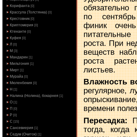
обязательно 
Корифанта
[0]
Крассула (Толстянка)
[0]
по сентябрь
Крестовник
[0]
финик очень
Криптомерия
[0]
Ктенанте
[0]
питательные
Куфея
[0]
роста. При не
Л
[0]
веществ набл
М
[3]
Мандарин
[1]
роста раст
Мильтония
[1]
листьев.
Мирт
[1]
Мурайа
[0]
Влажность в
Мюленбекия
[0]
регулярное, л
Н
[1]
Налина (Нолина), бокарнея
[1]
опрыскивание
О
[1]
времени полез
П
[0]
Р
[0]
Пересадка:
П
С
[15]
тогда, когда
Сансевиерия
[1]
Седум (Очиток)
[1]