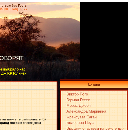
тствую Вас
Гость
рация
|
Вход
|
RSS
ГОВОРЯТ
ое выбрало нас.
Дж.Р.Р.Толкиен
Цитаты
Виктор Гюго
Герман Гессе
Морис Дрюон
Александра Маринина
Франсуаза Саган
ь на зиму в теплой комнате. Ей
Болеслав Прус
ериод покоя
в прохладном
Высшим счастьем на Земле для