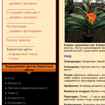
_ добавить материал
_________________
!! Создайте свой сайт !!
_ добавить материал
_________________
Фотоальбомы
_ добавить фотографию
_________________
Каталог файлов
_________________
Кливия оранжевая или Кливия 
розетку. Листья ремневидной фо
Комнатные цветы:
ранней весной. Существуют формы
- Алфавитный список
УХОД
- Статьи
Температура:
Умеренная. Зимой 
Выращивание цветов: Комнатные
Освещение:
Светлое место с пр
месте.
цветы
Полив:
Довольно обильный с ве
лейки можно использовать расп
А
[16]
содержится в прохладном помещен
Абелия
[0]
Удобрение:
В период активного
Абутилон (комнатный клен)
[1]
Влажность воздуха:
Время от в
Агава
[1]
Пересадка:
Почва - 2 части дер
Агапантус
[1]
цветения, только тогда, когда кор
Аглаонема
[1]
Размножение:
Делением при пер