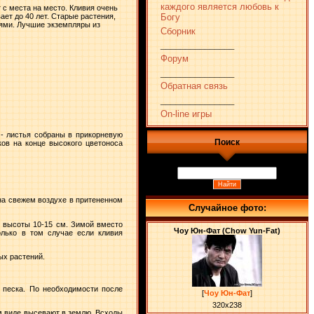
каждого является любовь к
 с места на место. Кливия очень
ет до 40 лет. Старые растения,
Богу
иями. Лучшие экземпляры из
Сборник
_______________
Форум
_______________
Обратная связь
_______________
On-line игры
 - листья собраны в прикорневую
Поиск
ков на конце высокого цветоноса
на свежем воздухе в притененном
Случайное фото:
 высоты 10-15 см. Зимой вместо
Чоу Юн-Фат (Chow Yun-Fat)
олько в том случае если кливия
ых растений.
ь песка. По необходимости после
[
Чоу Юн-Фат
]
320x238
м виде высевают в землю. Всходы