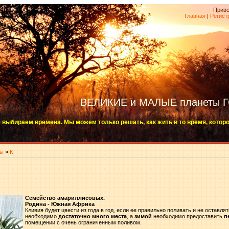
Приве
Главная
|
Регист
ВЕЛИКИЕ и МАЛЫЕ планеты 
 выбираем времена. Мы можем только решать, как жить в то время, котор
ты
»
К
Семейство амариллисовых.
Родина - Южная Африка
Кливия будет цвести из года в год, если ее правильно поливать и не оставлят
необходимо
достаточно много места
, а
зимой
необходимо предоставить
п
помещении с очень ограниченным поливом.