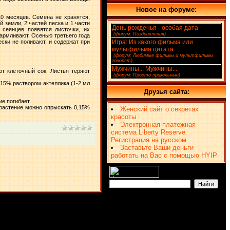
Новое на форуме:
0 месяцев. Семена не хранятся,
 земли, 2 частей песка и 1 части
День рожденья - особая дата
(4)
 сеянцев появятся листочки, их
[
(форум: Поздравления)
]
армливают. Осенью третьего года
ски не поливают, и содержат при
Игра: Из какого фильма или
мультфильма цитата
(2)
[
(форум: Любимые фильмы и мультфильмы
говорят)
]
Мужчины... Мужчины...
(1)
т клеточный сок. Листья теряют
[
(форум: Просто прикольные)
]
,15% раствором актеллика (1-2 мл
Друзья сайта:
ие погибает.
растение можно опрыскать 0,15%
Женский сайт о секретах
красоты
Электронная платежная
система Liberty Reserve.
Регистрация на русском
Заставьте Ваши деньги
работать на Вас с помощью HYIP