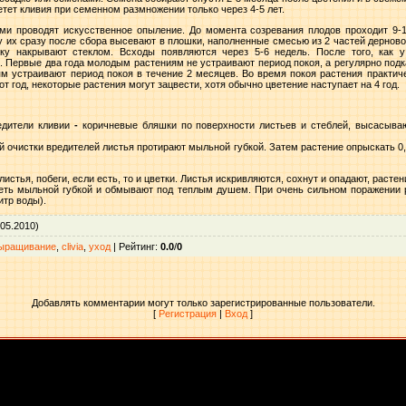
етет кливия при семенном размножении только через 4-5 лет.
ми проводят искусственное опыление. До момента созревания плодов проходит 9-1
 их сразу после сбора высевают в плошки, наполненные смесью из 2 частей дерновой
у накрывают стеклом. Всходы появляются через 5-6 недель. После того, как у
. Первые два года молодым растениям не устраивают период покоя, а регулярно подк
 устраивают период покоя в течение 2 месяцев. Во время покоя растения практиче
от год, некоторые растения могут зацвести, хотя обычно цветение наступает на 4 год.
дители кливии
-
коричневые бляшки по поверхности листьев и стеблей, высасываю
 очистки вредителей листья протирают мыльной губкой. Затем растение опрыскать 0
стья, побеги, если есть, то и цветки. Листья искривляются, сохнут и опадают, растен
еть мыльной губкой и обмывают под теплым душем. При очень сильном поражении 
итр воды).
05.2010)
ыращивание
,
clivia
,
уход
|
Рейтинг
:
0.0
/
0
Добавлять комментарии могут только зарегистрированные пользователи.
[
Регистрация
|
Вход
]