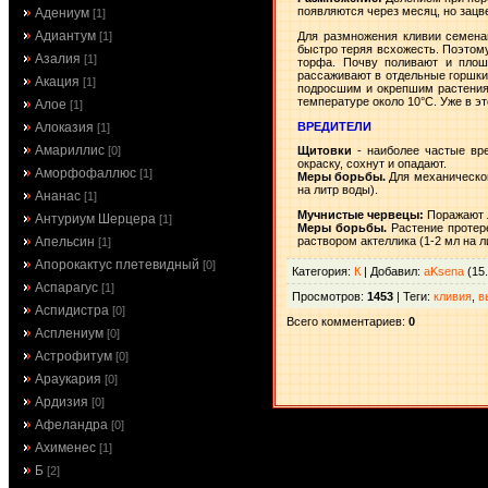
появляются через месяц, но зацв
Адениум
[1]
Адиантум
Для размножения кливии семена
[1]
быстро теряя всхожесть. Поэтому
Азалия
[1]
торфа. Почву поливают и плошк
рассаживают в отдельные горшки
Акация
[1]
подросшим и окрепшим растениям
температуре около 10°С. Уже в эт
Алое
[1]
ВРЕДИТЕЛИ
Алоказия
[1]
Амариллис
[0]
Щитовки
- наиболее частые вре
окраску, сохнут и опадают.
Аморфофаллюс
[1]
Меры борьбы.
Для механической
на литр воды).
Ананас
[1]
Мучнистые червецы:
Поражают ли
Антуриум Шерцера
[1]
Меры борьбы.
Растение протер
раствором актеллика (1-2 мл на л
Апельсин
[1]
Апорокактус плетевидный
[0]
Категория
:
К
|
Добавил
:
aKsena
(15.
Аспарагус
[1]
Просмотров
:
1453
|
Теги
:
кливия
,
в
Аспидистра
[0]
Всего комментариев
:
0
Асплениум
[0]
Астрофитум
[0]
Араукария
[0]
Ардизия
[0]
Афеландра
[0]
Ахименес
[1]
Б
[2]