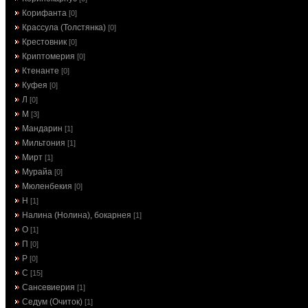
Корифанта
[0]
Крассула (Толстянка)
[0]
Крестовник
[0]
Криптомерия
[0]
Ктенанте
[0]
Куфея
[0]
Л
[0]
М
[3]
Мандарин
[1]
Мильтония
[1]
Мирт
[1]
Мурайа
[0]
Мюленбекия
[0]
Н
[1]
Налина (Нолина), бокарнея
[1]
О
[1]
П
[0]
Р
[0]
С
[15]
Сансевиерия
[1]
Седум (Очиток)
[1]