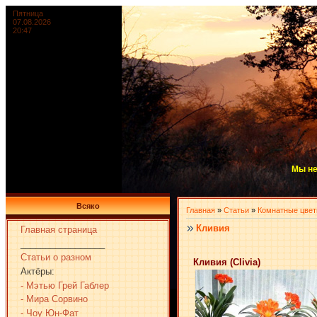
Пятница
07.08.2026
20:47
Мы не
Всяко
Главная
»
Статьи
»
Комнатные цве
Кливия
Главная страница
_________________
Статьи о разном
Кливия (Clivia)
Актёры:
- Мэтью Грей Габлер
- Мира Сорвино
- Чоу Юн-Фат