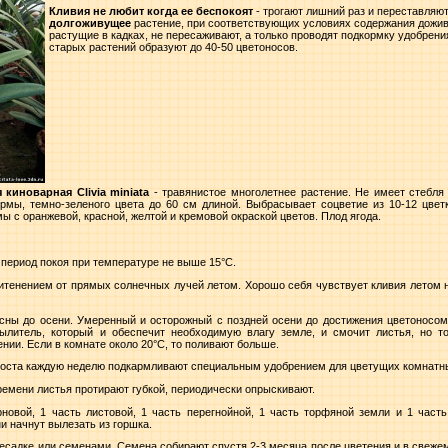
Кливия не любит когда ее беспокоят
- трогают лишний раз и переставляют
долгоживущее
растение, при соответствующих условиях содержания дожива
растущие в кадках, не пересаживают, а только проводят подкормку удобрен
старых растений образуют до 40-50 цветоносов.
киноварная Clivia
miniata
- травянистое многолетнее растение. Не имеет стебля
рмы, темно-зеленого цвета до 60 см длиной. Выбрасывает соцветие из 10-12 цвет
 с оранжевой, красной, желтой и кремовой окраской цветов. Плод ягода.
период покоя при температуре не выше 15°С.
итенением от прямых солнечных лучей летом. Хорошо себя чувствует кливия летом 
сны до осени. Умеренный и осторожный с поздней осени до достижения цветоносом
ылитель, который и обеспечит необходимую влагу земле, и смочит листья, но т
ии. Если в комнате около 20°С, то поливают больше.
 роста каждую неделю подкармливают специальным удобрением для цветущих комнатн
ремени листья протирают губкой, периодически опрыскивают.
новой, 1 часть листовой, 1 часть перегнойной, 1 часть торфяной земли и 1 част
ни начнут вылезать из горшка.
есадке или семенами. Семена собирают спустя 2-3 месяца после цветения и в свеже