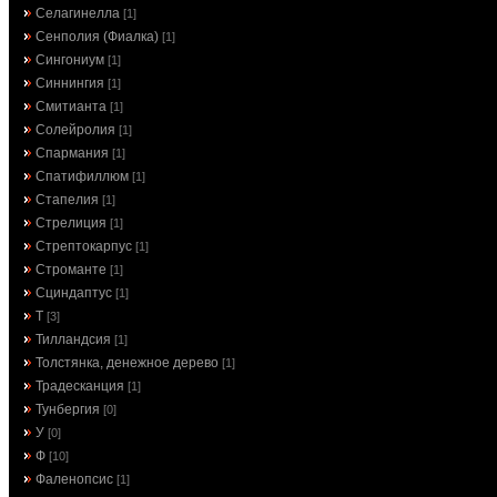
Селагинелла
[1]
Сенполия (Фиалка)
[1]
Сингониум
[1]
Синнингия
[1]
Смитианта
[1]
Солейролия
[1]
Спармания
[1]
Спатифиллюм
[1]
Стапелия
[1]
Стрелиция
[1]
Стрептокарпус
[1]
Строманте
[1]
Сциндаптус
[1]
Т
[3]
Тилландсия
[1]
Толстянка, денежное дерево
[1]
Традесканция
[1]
Тунбергия
[0]
У
[0]
Ф
[10]
Фаленопсис
[1]