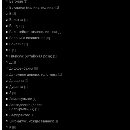
Бегония
[1]
Бокарнея (налина, нолина)
[1]
В
[2]
Валотта
[1]
Ванда
[0]
Вельтгеймия зеленолистная
[0]
Вероника иволистная
[0]
Вриезия
[1]
Г
[1]
Гибискус (китайская роза)
[1]
Д
[2]
Диффенбахия
[0]
Денежное дерево, толстянка
[1]
Драцена
[0]
Дуранта
[1]
З
[4]
Замиокулькас
[1]
Зантедеския (Калла,
Белокрыльник)
[1]
Зефирантес
[1]
Зигокактус, Рождественник
[1]
К
[8]