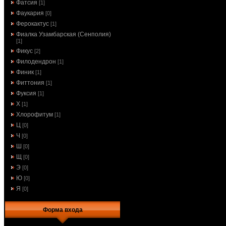
Фатсия
[1]
Фаукария
[0]
Ферокактус
[1]
Фиалка Узамбарская (Сенполия)
[1]
Фикус
[2]
Филодендрон
[1]
Финик
[1]
Фиттония
[1]
Фуксия
[1]
Х
[1]
Хлорофитум
[1]
Ц
[0]
Ч
[0]
Ш
[0]
Щ
[0]
Э
[0]
Ю
[0]
Я
[0]
Форма входа