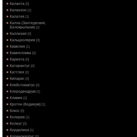
Каланта
[0]
Каланхое
[1]
Калатея
[1]
Калла (Зантедеския,
Белокрыльник
[1]
Каллизия
[0]
Кальцеолярия
[0]
Камелия
[1]
Камнеломка
[0]
Кариота
[0]
Катарантус
[0]
Каттлея
[0]
Кипарис
[0]
Клейстокактус
[0]
Клеродендрум
[1]
Кливия
[2]
Кротон (Кодиеум)
[1]
Кокос
[0]
Колерия
[1]
Колеус
[0]
Кордилина
[1]
Коринокарпус
[0]