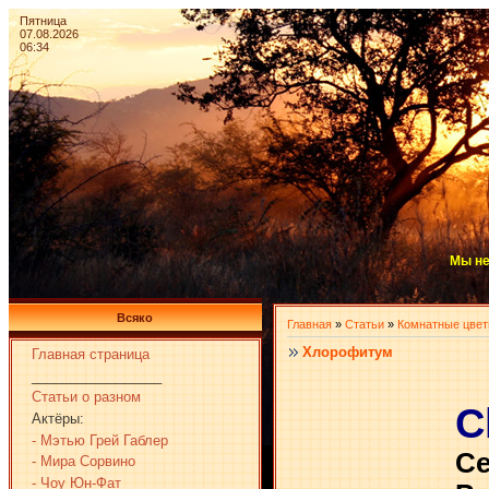
Пятница
07.08.2026
06:34
Мы не
Всяко
Главная
»
Статьи
»
Комнатные цве
Хлорофитум
Главная страница
_________________
Статьи о разном
C
Актёры:
- Мэтью Грей Габлер
С
- Мира Сорвино
- Чоу Юн-Фат