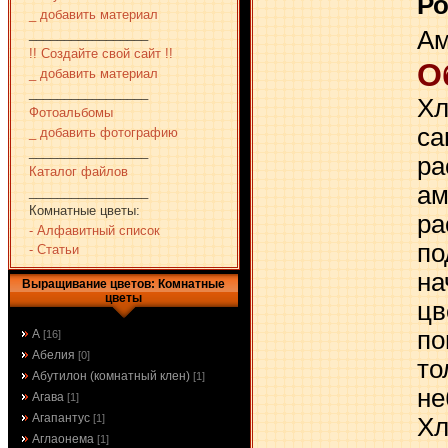
Р
_ добавить материал
Ам
_________________
!! Создайте свой сайт !!
О
_ добавить материал
_________________
Хл
Фотоальбомы
са
_ добавить фотографию
_________________
ра
Каталог файлов
ам
_________________
Комнатные цветы:
ра
- Алфавитный список
по
- Статьи
на
Выращивание цветов: Комнатные
цветы
цв
по
А
[16]
Абелия
[0]
то
Абутилон (комнатный клен)
[1]
не
Агава
[1]
Агапантус
[1]
Хл
Аглаонема
[1]