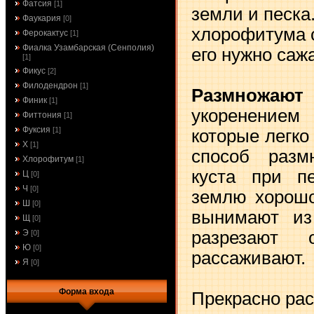
Фатсия
[1]
земли и песка.
Фаукария
[0]
хлорофитума 
Ферокактус
[1]
Фиалка Узамбарская (Сенполия)
его нужно саж
[1]
Фикус
[2]
Филодендрон
[1]
Размножают
Финик
[1]
укоренением
Фиттония
[1]
Фуксия
[1]
которые легко
Х
[1]
способ разм
Хлорофитум
[1]
куста при пе
Ц
[0]
Ч
[0]
землю хорошо
Ш
[0]
вынимают из
Щ
[0]
разрезают
Э
[0]
Ю
[0]
рассаживают.
Я
[0]
Форма входа
Прекрасно рас