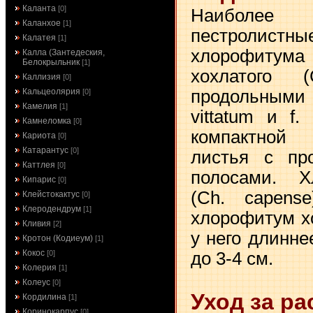
Каланта
[0]
Наиболе
Каланхое
[1]
пестрол
Калатея
[1]
хлорофитум
Калла (Зантедеския,
Белокрыльник
[1]
хохлатого 
Каллизия
[0]
продольными 
Кальцеолярия
[0]
Камелия
[1]
vittatum и f.
Камнеломка
[0]
компактной
Кариота
[0]
Катарантус
[0]
листья с пр
Каттлея
[0]
полосами. Х
Кипарис
[0]
(Ch. capens
Клейстокактус
[0]
Клеродендрум
[1]
хлорофитум х
Кливия
[2]
у него длинне
Кротон (Кодиеум)
[1]
Кокос
до 3-4 см.
[0]
Колерия
[1]
Колеус
[0]
Уход за р
Кордилина
[1]
Коринокарпус
[0]