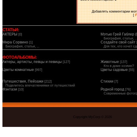
Добавлять комментарии могу
[
Р
СТАТЬИ:
АКТЕРЫ
Мэтью Грей Габлер (
[0]
Биография, статьи, ..
Мира Сорвино
Создайте свой сайт
[1]
Биография, статьи, ...
Для тех, кто хочет 
ФОТОАЛЬБОМЫ:
Актеры, артисты, певцы и певицы
Животные
[127]
[137]
Кто в доме хозяин?
Цветы комнатные
Цветы садовые
[997]
[55]
Путешествия, Пейзажи
Стихии
[212]
[7]
Поделитесь впечатлениями от путешествий
Фэнтази
Родной город
[10]
[76]
Современные фотог
Copyright MyCorp © 2026