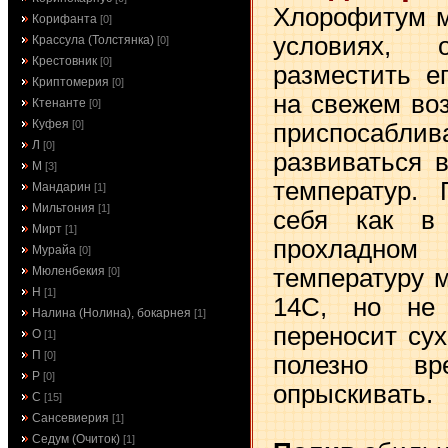
Хлорофитум м
Корифанта
[0]
условиях, 
Крассула (Толстянка)
[0]
Крестовник
[0]
разместить е
Криптомерия
[0]
на свежем воз
Ктенанте
[0]
Куфея
[0]
приспосабл
Л
[0]
развиваться 
М
[3]
температур. 
Мандарин
[1]
Мильтония
[1]
себя как в
Мирт
[1]
прохладном
Мурайа
[0]
температуру 
Мюленбекия
[0]
Н
[1]
14С, но не
Налина (Нолина), бокарнея
[1]
переносит сух
О
[1]
П
[0]
полезно в
Р
[0]
опрыскивать.
С
[15]
Сансевиерия
[1]
Седум (Очиток)
[1]