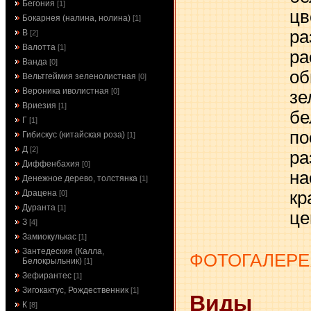
Бегония
[1]
цв
Бокарнея (налина, нолина)
[1]
ра
В
[2]
Валотта
[1]
ра
Ванда
[0]
об
Вельтгеймия зеленолистная
[0]
Вероника иволистная
[0]
зе
Вриезия
[1]
бе
Г
[1]
по
Гибискус (китайская роза)
[1]
Д
[2]
ра
Диффенбахия
[0]
на
Денежное дерево, толстянка
[1]
кр
Драцена
[0]
Дуранта
[1]
це
З
[4]
Замиокулькас
[1]
Зантедеския (Калла,
ФОТОГАЛЕРЕ
Белокрыльник)
[1]
Зефирантес
[1]
Зигокактус, Рождественник
[1]
Виды
К
[8]