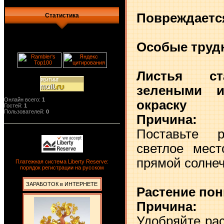
Повреждаетс
Статистика
Особые труд
Листья ст
зелеными и
Онлайн всего:
1
окраску
Гостей:
1
Пользователей:
0
Причина:
Сл
Поставьте 
светлое мест
прямой солнеч
Платежная система Liberty Reserve:
порядок регистрации на русском
ЗАРАБОТОК в ИНТЕРНЕТЕ
Растение по
Причина:
Ну
Удобряйте рас