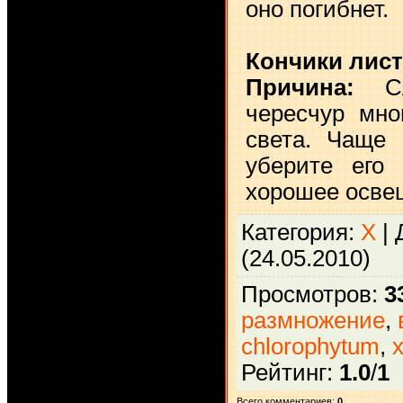
оно погибнет.
Кончики лис
Причина:
Сл
чересчур мно
света. Чаще 
уберите его 
хорошее осве
Категория
:
Х
|
(24.05.2010)
Просмотров
:
3
размножение
,
chlorophytum
,
Рейтинг
:
1.0
/
1
Всего комментариев
:
0