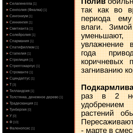
Полив
обильн
Селагинелла
[1]
так как во в
Сенполия (Фиалка)
[1]
Сингониум
периода ему
[1]
Синнингия
[1]
влаги. Зимой
Смитианта
[1]
уменьшаю
Солейролия
[1]
Спармания
[1]
увлажнение 
Спатифиллюм
[1]
года приво
Стапелия
[1]
коричневых 
Стрелиция
[1]
Стрептокарпус
[1]
загниванию ко
Строманте
[1]
Сциндаптус
[1]
Т
[3]
Подкармлив
Тилландсия
[1]
раз в 2 не
Толстянка, денежное дерево
[1]
удобрение
Традесканция
[1]
Тунбергия
[0]
растений обы
У
[0]
Пересаживают
Ф
[10]
- марте в сме
Фаленопсис
[1]