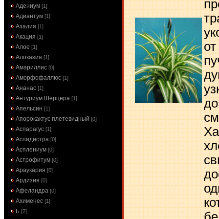
пр
Адениум
[1]
тр
Адиантум
[1]
Азалия
[1]
ук
Акация
[1]
от
Алое
[1]
пу
Алоказия
[1]
Амариллис
[0]
ду
Аморфофаллюс
[1]
уз
Ананас
[1]
Антуриум Шерцера
[1]
до
Апельсин
[1]
см
Апорокактус плетевидный
[0]
Ха
Аспарагус
[1]
Аспидистра
[0]
хл
Асплениум
[0]
св
Астрофитум
[0]
Араукария
до
[0]
Ардизия
[0]
од
Афеландра
[0]
ко
Ахименес
[1]
Б
[2]
бе