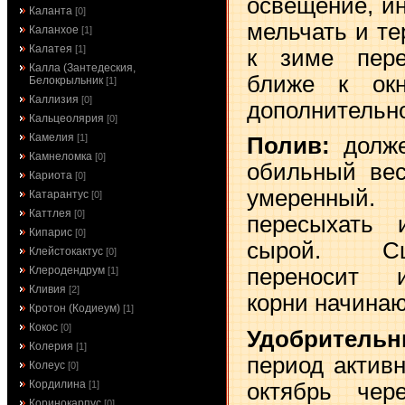
освещение, и
Каланта
[0]
мельчать и те
Каланхое
[1]
Калатея
[1]
к зиме пере
Калла (Зантедеския,
ближе к окн
Белокрыльник
[1]
Каллизия
[0]
дополнительн
Кальцеолярия
[0]
Камелия
[1]
Полив:
долже
Камнеломка
[0]
обильный вес
Кариота
[0]
умеренный.
Катарантус
[0]
Каттлея
[0]
пересыхать
Кипарис
[0]
сырой. Сц
Клейстокактус
[0]
Клеродендрум
переносит 
[1]
Кливия
[2]
корни начинаю
Кротон (Кодиеум)
[1]
Кокос
[0]
Удобрител
Колерия
[1]
период активн
Колеус
[0]
Кордилина
октябрь чер
[1]
Коринокарпус
[0]