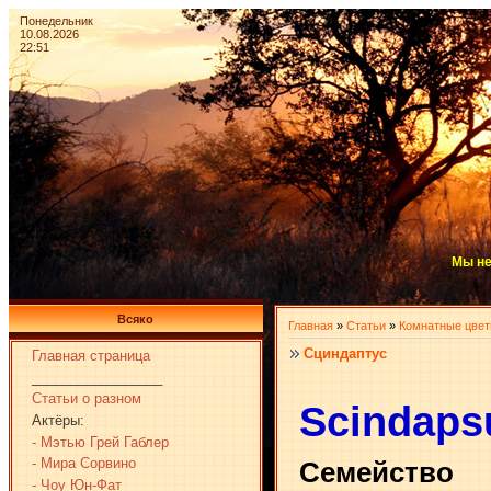
Понедельник
10.08.2026
22:51
Мы не
Всяко
Главная
»
Статьи
»
Комнатные цве
Сциндаптус
Главная страница
_________________
Статьи о разном
Scindaps
Актёры:
- Мэтью Грей Габлер
- Мира Сорвино
Семейство
- Чоу Юн-Фат