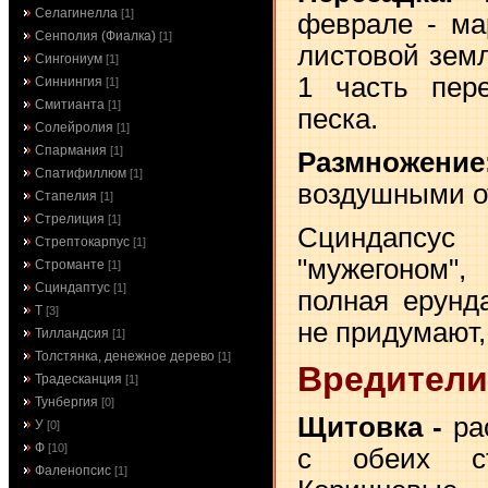
Селагинелла
[1]
феврале - ма
Сенполия (Фиалка)
[1]
листовой земл
Сингониум
[1]
1 часть пер
Синнингия
[1]
Смитианта
[1]
песка.
Солейролия
[1]
Спармания
[1]
Размножение
Спатифиллюм
[1]
воздушными о
Стапелия
[1]
Стрелиция
[1]
Сциндапсус
Стрептокарпус
[1]
"мужегоном"
Строманте
[1]
Сциндаптус
[1]
полная ерунд
Т
[3]
не придумают, 
Тилландсия
[1]
Толстянка, денежное дерево
[1]
Вредители
Традесканция
[1]
Тунбергия
[0]
Щитовка -
рас
У
[0]
Ф
[10]
с обеих ст
Фаленопсис
[1]