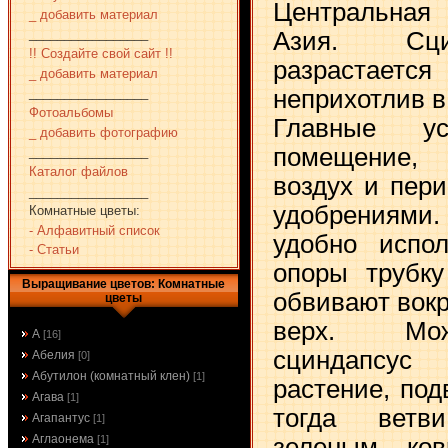
Центральная
_ добавить материал
_________________
Азия. Сци
!! Создайте свой сайт !!
разрастае
_ добавить материал
_________________
неприхотлив в
Фотоальбомы
Главные у
_ добавить фотографию
помещение,
_________________
Каталог файлов
воздух и пер
_________________
удобрениями
Комнатные цветы:
- Алфавитный список
удобно испол
- Статьи
опоры трубку
Выращивание цветов: Комнатные
обвивают вокру
цветы
верх. Мо
А
[16]
сциндапсу
Абелия
[0]
Абутилон (комнатный клен)
[1]
растение, под
Агава
[1]
тогда ветв
Агапантус
[1]
Аглаонема
[1]
зеленым ков