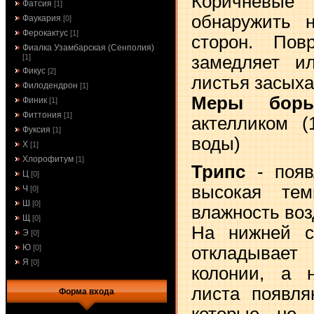
Коричневы
Фатсия
[1]
обнаружить 
Фаукария
[0]
Ферокактус
[1]
сторон. Пов
Фиалка Узамбарская (Сенполия)
замедляет ил
[1]
Фикус
[2]
листья засыха
Филодендрон
[1]
Меры борь
Финик
[1]
Фиттония
[1]
актелликом (
Фуксия
[1]
воды)
Х
[1]
Хлорофитум
[1]
Трипс
- появ
Ц
[0]
высокая тем
Ч
[0]
Ш
[0]
влажность воз
Щ
[0]
На нижней с
Э
[0]
Ю
откладывае
[0]
Я
[0]
колонии, а 
листа появля
Форма входа
которые не 