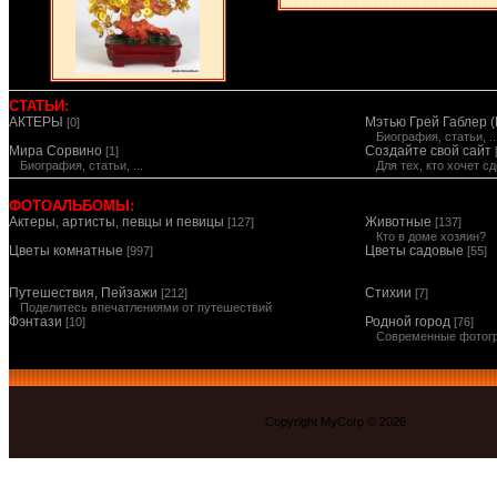
СТАТЬИ:
АКТЕРЫ
Мэтью Грей Габлер (
[0]
Биография, статьи, ..
Мира Сорвино
Создайте свой сайт
[1]
Биография, статьи, ...
Для тех, кто хочет 
ФОТОАЛЬБОМЫ:
Актеры, артисты, певцы и певицы
Животные
[127]
[137]
Кто в доме хозяин?
Цветы комнатные
Цветы садовые
[997]
[55]
Путешествия, Пейзажи
Стихии
[212]
[7]
Поделитесь впечатлениями от путешествий
Фэнтази
Родной город
[10]
[76]
Современные фотог
Copyright MyCorp © 2026