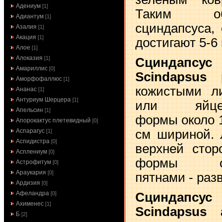
Адениум
[1]
Таким об
Адиантум
[1]
сциндапсуса,
Азалия
[1]
Акация
[1]
достигают 5-6 
Алое
[1]
Алоказия
[1]
Сциндапс
Амариллис
[0]
Scindapsus 
Аморфофаллюс
[1]
кожистыми л
Ананас
[1]
Антуриум Шерцера
[1]
или яйцеви
Апельсин
[1]
формы около 1
Апорокактус плетевидный
[0]
см шириной. 
Аспарагус
[1]
Аспидистра
[0]
верхней стор
Асплениум
[0]
формы сизо
Астрофитум
[0]
Араукария
[0]
пятнами - раз
Ардизия
[0]
Афеландра
Сциндапс
[0]
Ахименес
[1]
Scindapsus 
Б
[2]