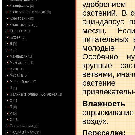
удобрение
Корифанта
[0]
растений. В 
Крассула (Толстянка)
[0]
Крестовник
[0]
сциндапсус п
Криптомерия
[0]
месяц. Есл
Ктенанте
[0]
питательных 
Куфея
[0]
Л
[0]
молодые л
М
[3]
Особенно ну
Мандарин
[1]
Мильтония
[1]
крупные рас
Мирт
[1]
ветвями, инач
Мурайа
[0]
растен
Мюленбекия
[0]
Н
[1]
привлекательн
Налина (Нолина), бокарнея
[1]
О
[1]
Влажность
П
[0]
опрыскивани
Р
[0]
воздух.
С
[15]
Сансевиерия
[1]
Пересадка:
Седум (Очиток)
[1]