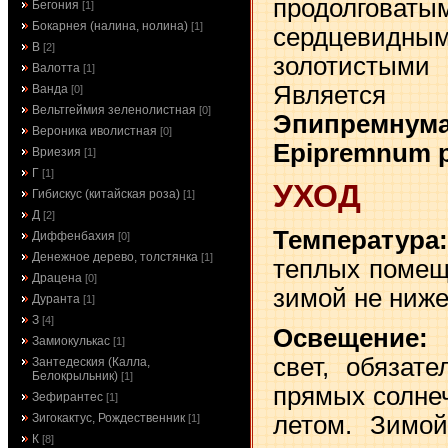
продолг
Бегония
[1]
Бокарнея (налина, нолина)
[1]
сердцевид
В
[2]
золотистым
Валотта
[1]
Является 
Ванда
[0]
Вельтгеймия зеленолистная
[0]
Эпипремн
Вероника иволистная
[0]
Epipremnum 
Вриезия
[1]
Г
[1]
УХОД
Гибискус (китайская роза)
[1]
Д
[2]
Температур
Диффенбахия
[0]
Денежное дерево, толстянка
[1]
теплых помещ
Драцена
[0]
зимой не ниже
Дуранта
[1]
З
[4]
Освещение:
Я
Замиокулькас
[1]
свет, обязат
Зантедеския (Калла,
Белокрыльник)
[1]
прямых солне
Зефирантес
[1]
летом. Зимой
Зигокактус, Рождественник
[1]
К
[8]