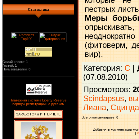
пестрых листь
Статистика
Меры борьб
опрыскивать,
неоднократ
(фитоверм, де
вир).
Онлайн всего:
1
Категория
:
С
|
Гостей:
1
Пользователей:
0
(07.08.2010)
Просмотров
:
2
Scindapsus
,
вы
Платежная система Liberty Reserve:
порядок регистрации на русском
Лиана
,
Сцинда
ЗАРАБОТОК в ИНТЕРНЕТЕ
Всего комментариев
:
0
Добавлять комментарии могу
[
Р