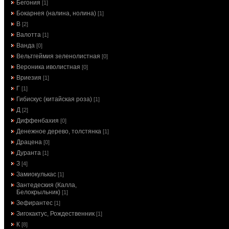
Бегония
[1]
Бокарнея (налина, нолина)
[1]
В
[2]
Валотта
[1]
Ванда
[0]
Вельтгеймия зеленолистная
[0]
Вероника иволистная
[0]
Вриезия
[1]
Г
[1]
Гибискус (китайская роза)
[1]
Д
[2]
Диффенбахия
[0]
Денежное дерево, толстянка
[1]
Драцена
[0]
Дуранта
[1]
З
[4]
Замиокулькас
[1]
Зантедеския (Калла,
Белокрыльник)
[1]
Зефирантес
[1]
Зигокактус, Рождественник
[1]
К
[8]