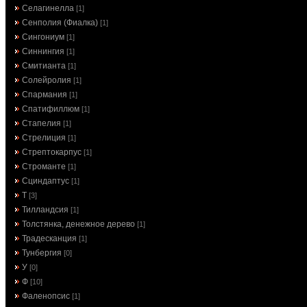
Селагинелла
[1]
Сенполия (Фиалка)
[1]
Сингониум
[1]
Синнингия
[1]
Смитианта
[1]
Солейролия
[1]
Спармания
[1]
Спатифиллюм
[1]
Стапелия
[1]
Стрелиция
[1]
Стрептокарпус
[1]
Строманте
[1]
Сциндаптус
[1]
Т
[3]
Тилландсия
[1]
Толстянка, денежное дерево
[1]
Традесканция
[1]
Тунбергия
[0]
У
[0]
Ф
[10]
Фаленопсис
[1]