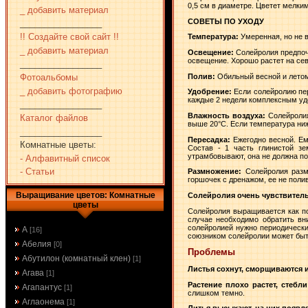
0,5 см в диаметре. Цветет мелки
_ добавить материал
СОВЕТЫ ПО УХОДУ
_________________
!! Создайте свой сайт !!
Температура:
Умеренная, но не 
_ добавить материал
Освещение:
Солейролия предпоч
освещение. Хорошо растет на сев
_________________
Полив:
Обильный весной и летом,
Фотоальбомы
_ добавить фотографию
Удобрение:
Если солейролию пер
каждые 2 недели комплексным уд
_________________
Влажность воздуха:
Солейролия
Каталог файлов
выше 20°C. Если температура ниж
_________________
Пересадка:
Ежегодно весной. Ем
Комнатные цветы:
Состав - 1 часть глинистой з
утрамбовывают, она не должна по
- Алфавитный список
- Статьи
Размножение:
Солейролия размн
горшочек с дренажом, ее не поли
Выращивание цветов: Комнатные
Солейролия очень чувствитель
цветы
Солейролия выращивается как по
случае необходимо обратить вн
солейролией нужно периодически
А
[16]
союзником солейролии может быт
Абелия
[0]
Проблемы
Абутилон (комнатный клен)
[1]
Листья сохнут, сморщиваются и
Агава
[1]
Растение плохо растет, стеб
Агапантус
[1]
слишком темно.
Аглаонема
[1]