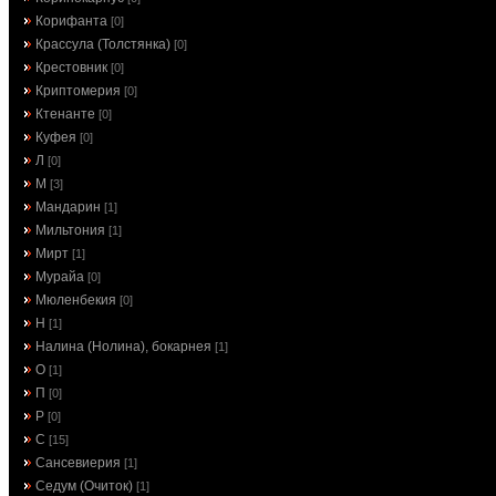
Корифанта
[0]
Крассула (Толстянка)
[0]
Крестовник
[0]
Криптомерия
[0]
Ктенанте
[0]
Куфея
[0]
Л
[0]
М
[3]
Мандарин
[1]
Мильтония
[1]
Мирт
[1]
Мурайа
[0]
Мюленбекия
[0]
Н
[1]
Налина (Нолина), бокарнея
[1]
О
[1]
П
[0]
Р
[0]
С
[15]
Сансевиерия
[1]
Седум (Очиток)
[1]