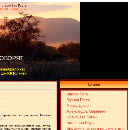
тствую Вас
Гость
рация
|
Вход
|
RSS
ГОВОРЯТ
ое выбрало нас.
Дж.Р.Р.Толкиен
Цитаты
Виктор Гюго
Герман Гессе
Морис Дрюон
Александра Маринина
 открывшего это растение. Многие
Франсуаза Саган
и.
Болеслав Прус
иеся почвопокровные растения.
Высшим счастьем на Земле для
ья округлые и очень мелкие около