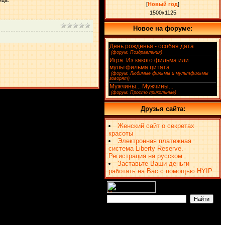
нца.
[
Новый год
]
1500x1125
Новое на форуме:
День рожденья - особая дата
(4)
[
(форум: Поздравления)
]
Игра: Из какого фильма или
мультфильма цитата
(2)
[
(форум: Любимые фильмы и мультфильмы
говорят)
]
Мужчины... Мужчины...
(1)
[
(форум: Просто прикольные)
]
Друзья сайта:
Женский сайт о секретах
красоты
Электронная платежная
система Liberty Reserve.
Регистрация на русском
Заставьте Ваши деньги
работать на Вас с помощью HYIP