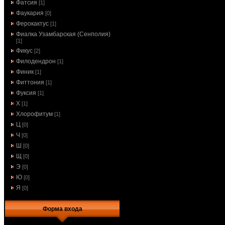
Фатсия
[1]
Фаукария
[0]
Ферокактус
[1]
Фиалка Узамбарская (Сенполия)
[1]
Фикус
[2]
Филодендрон
[1]
Финик
[1]
Фиттония
[1]
Фуксия
[1]
Х
[1]
Хлорофитум
[1]
Ц
[0]
Ч
[0]
Ш
[0]
Щ
[0]
Э
[0]
Ю
[0]
Я
[0]
Форма входа