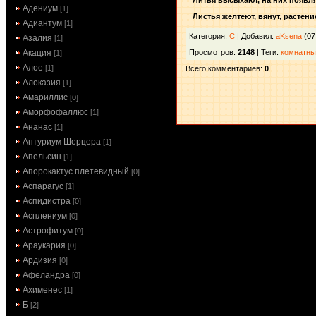
Литья высыхают, на них появл
Адениум
[1]
Листья желтеют, вянут, растен
Адиантум
[1]
Категория
:
С
|
Добавил
:
aKsena
(07
Азалия
[1]
Просмотров
:
2148
|
Теги
:
комнатны
Акация
[1]
Алое
[1]
Всего комментариев
:
0
Алоказия
[1]
Амариллис
[0]
Аморфофаллюс
[1]
Ананас
[1]
Антуриум Шерцера
[1]
Апельсин
[1]
Апорокактус плетевидный
[0]
Аспарагус
[1]
Аспидистра
[0]
Асплениум
[0]
Астрофитум
[0]
Араукария
[0]
Ардизия
[0]
Афеландра
[0]
Ахименес
[1]
Б
[2]