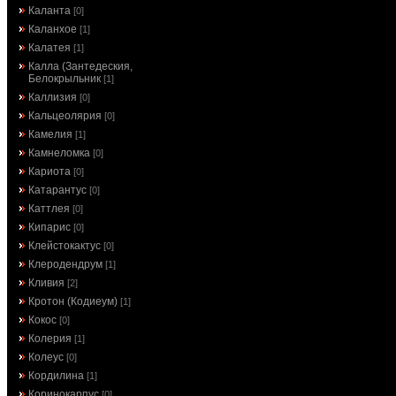
Каланта
[0]
Каланхое
[1]
Калатея
[1]
Калла (Зантедеския,
Белокрыльник
[1]
Каллизия
[0]
Кальцеолярия
[0]
Камелия
[1]
Камнеломка
[0]
Кариота
[0]
Катарантус
[0]
Каттлея
[0]
Кипарис
[0]
Клейстокактус
[0]
Клеродендрум
[1]
Кливия
[2]
Кротон (Кодиеум)
[1]
Кокос
[0]
Колерия
[1]
Колеус
[0]
Кордилина
[1]
Коринокарпус
[0]