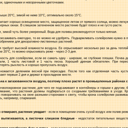
ми, одиночными и невзрачными цветочками.
выше 20°C, зимой не ниже 10°C, оптимально около 15°C.
итает хорошо освещенное место, защищенное летом от прямого солнца, можно легку
ерных окнах. В слишком затененном месте растение будет плохо и не густо расти.
 зимой чуть более умеренный. Вода для полива рекомендуется только мягкая.
есаживать ежегодно, то ее можно не удобрять. Подкармливать солейролию нужно в п
обрением для декоративно-лиственных растений.
 требует высокой влажности воздуха. Ее опрыскивают несколько раз за день теплой
е 20°C, то можно опрыскивать реже - через 2-3 дня.
кость для солейролии, если ее сажать одну - широкие, не глубокие плошки. Почва 
емли, 1 часть листовой и 1 часть песка. Хороший дренаж обязателен. При пере
терять рыхлость и хорошо пропускать воздух.
ожается делением весной при пересадке. После того как отделенная часть куст
вают первые 2 дня и держат в прохладном месте.
на к загазованности воздуха, поэтому плохо растет в промышленных районах с
чвопокровное растение, для чего ее подсаживают в контейнеры и горшки к другим, 
имание, что растения должны подбираться со сходными требованиями в уходе. Кр
 поворачивать на окне разными сторонами к свету, чтобы крона солейролии развив
ь, например, спармания.
 отмирают, растение увядает
- если в помещении очень сухой воздух или полив реже
ли вытягиваются, а листочки слишком бледные
- недостаток питательных вещест