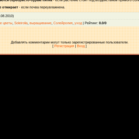
яются серебристо-бурые пятна
- если растение стоит под воздействием прямого сол
ие отмирает
- если почва переувлажнена.
.08.2010)
е цветы
,
Soleirolia
,
выращивание
,
Солейролия
,
уход
|
Рейтинг
:
0.0
/
0
Добавлять комментарии могут только зарегистрированные пользователи.
[
Регистрация
|
Вход
]