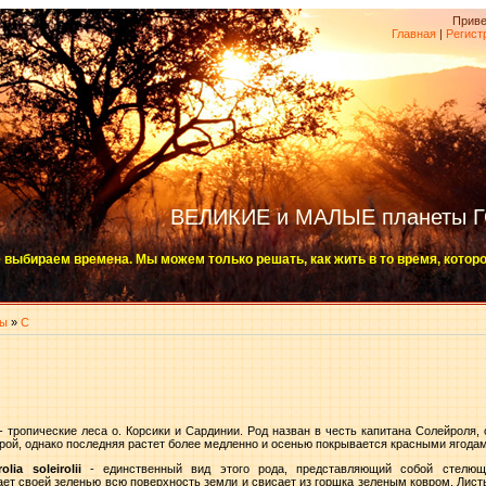
Приве
Главная
|
Регист
ВЕЛИКИЕ и МАЛЫЕ планеты 
 выбираем времена. Мы можем только решать, как жить в то время, котор
ты
»
С
- тропические леса о. Корсики и Сардинии. Род назван в честь капитана Солейроля,
рой, однако последняя растет более медленно и осенью покрывается красными ягодам
lia soleirolii
- единственный вид этого рода, представляющий собой стелющ
ет своей зеленью всю поверхность земли и свисает из горшка зеленым ковром. Лист