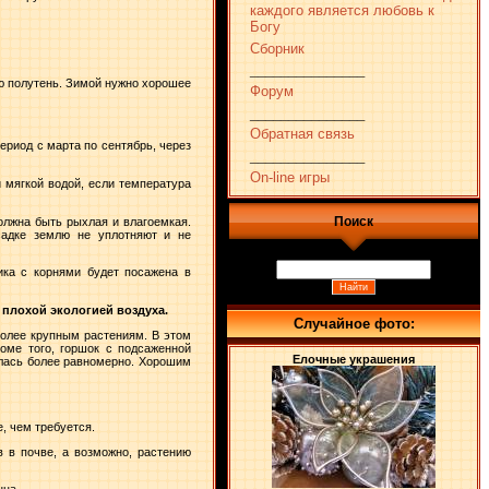
каждого является любовь к
Богу
Сборник
_______________
ю полутень. Зимой нужно хорошее
Форум
_______________
Обратная связь
ериод с марта по сентябрь, через
_______________
On-line игры
 мягкой водой, если температура
Поиск
должна быть рыхлая и влагоемкая.
садке землю не уплотняют и не
ика с корнями будет посажена в
 плохой экологией воздуха.
Случайное фото:
более крупным растениям. В этом
оме того, горшок с подсаженной
Елочные украшения
алась более равномерно. Хорошим
, чем требуется.
в в почве, а возможно, растению