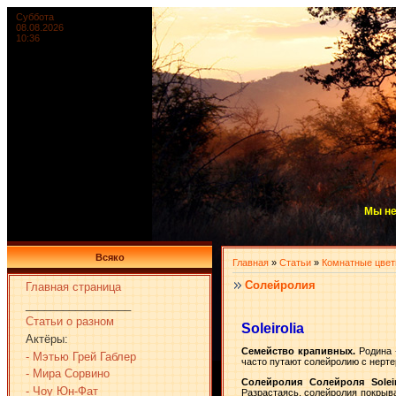
Суббота
08.08.2026
10:36
Мы не
Всяко
Главная
»
Статьи
»
Комнатные цве
Солейролия
Главная страница
_________________
Статьи о разном
Soleirolia
Актёры:
Семейство крапивных.
Родина 
- Мэтью Грей Габлер
часто путают солейролию с нерте
- Мира Сорвино
Солейролия Солейроля Soleiro
- Чоу Юн-Фат
Разрастаясь, солейролия покрыва