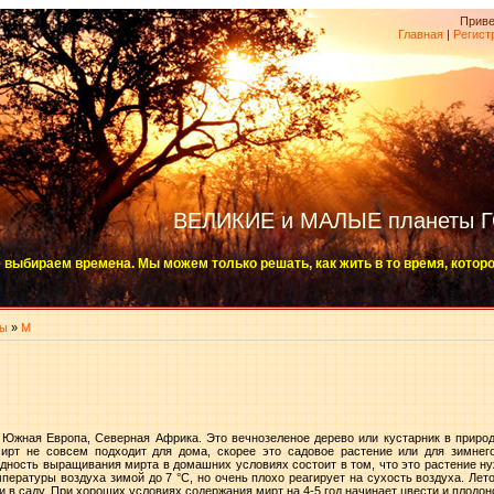
Приве
Главная
|
Регист
ВЕЛИКИЕ и МАЛЫЕ планеты 
 выбираем времена. Мы можем только решать, как жить в то время, котор
ты
»
М
 Южная Европа, Северная Африка. Это вечнозеленое дерево или кустарник в приро
ирт не совсем подходит для дома, скорее это садовое растение или для зимнег
удность выращивания мирта в домашних условиях состоит в том, что это растение ну
пературы воздуха зимой до 7 °С, но очень плохо реагирует на сухость воздуха. Лет
и в саду. При хороших условиях содержания мирт на 4-5 год начинает цвести и плодо