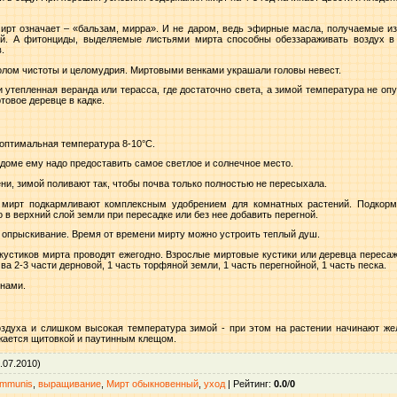
мирт означает – «бальзам, мирра». И не даром, ведь эфирные масла, получаемые и
ий. А фитонциды, выделяемые листьями мирта способны обеззараживать воздух в
.
олом чистоты и целомудрия. Миртовыми венками украшали головы невест.
и утепленная веранда или терасса, где достаточно света, а зимой температура не опу
овое деревце в кадке.
оптимальная температура 8-10°C.
доме ему надо предоставить самое светлое и солнечное место.
и, зимой поливают так, чтобы почва только полностью не пересыхала.
 мирт подкармливают комплексным удобрением для комнатных растений. Подкорм
 в верхний слой земли при пересадке или без нее добавить перегной.
 опрыскивание. Время от времени мирту можно устроить теплый душ.
устиков мирта проводят ежегодно. Взрослые миртовые кустики или деревца пересажи
а 2-3 части дерновой, 1 часть торфяной земли, 1 часть перегнойной, 1 часть песка.
нами.
здуха и слишком высокая температура зимой - при этом на растении начинают жел
ажается щитовкой и паутинным клещом.
.07.2010)
ommunis
,
выращивание
,
Мирт обыкновенный
,
уход
|
Рейтинг
:
0.0
/
0