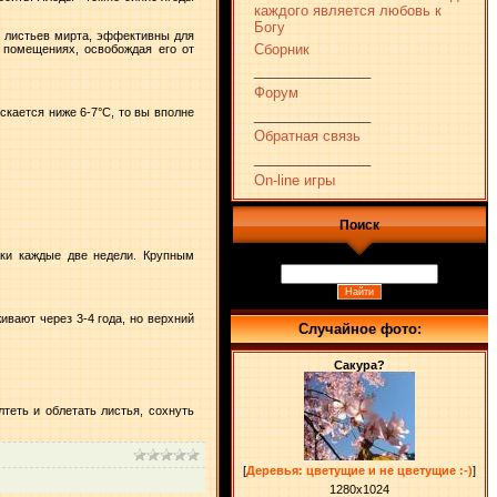
каждого является любовь к
Богу
з листьев мирта, эффективны для
Сборник
 помещениях, освобождая его от
_______________
Форум
скается ниже 6-7°C, то вы вполне
_______________
Обратная связь
_______________
On-line игры
Поиск
ки каждые две недели. Крупным
вают через 3-4 года, но верхний
Случайное фото:
Сакура?
теть и облетать листья, сохнуть
[
Деревья: цветущие и не цветущие :-)
]
1280x1024