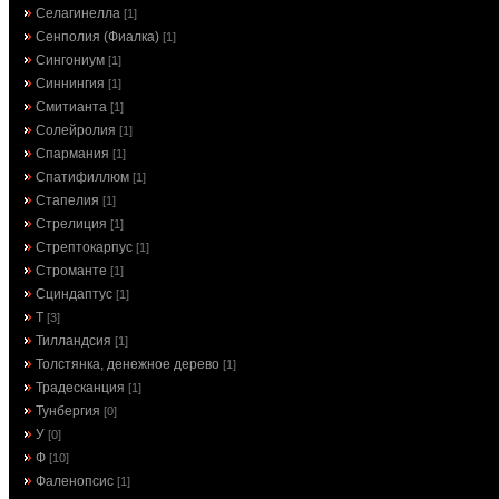
Селагинелла
[1]
Сенполия (Фиалка)
[1]
Сингониум
[1]
Синнингия
[1]
Смитианта
[1]
Солейролия
[1]
Спармания
[1]
Спатифиллюм
[1]
Стапелия
[1]
Стрелиция
[1]
Стрептокарпус
[1]
Строманте
[1]
Сциндаптус
[1]
Т
[3]
Тилландсия
[1]
Толстянка, денежное дерево
[1]
Традесканция
[1]
Тунбергия
[0]
У
[0]
Ф
[10]
Фаленопсис
[1]