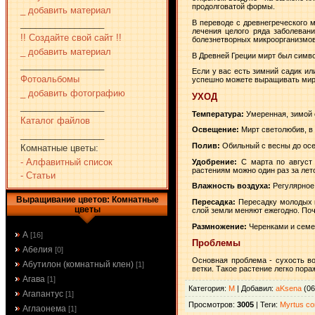
продолговатой формы.
_ добавить материал
В переводе с древнегреческого 
_________________
лечения целого ряда заболеван
!! Создайте свой сайт !!
болезнетворных микроорганизмов
_ добавить материал
В Древней Греции мирт был симв
_________________
Если у вас есть зимний садик ил
Фотоальбомы
успешно можете выращивать мирт
_ добавить фотографию
УХОД
_________________
Температура:
Умеренная, зимой 
Каталог файлов
Освещение:
Мирт светолюбив, в 
_________________
Полив:
Обильный с весны до осен
Комнатные цветы:
- Алфавитный список
Удобрение:
С марта по август
растениям можно один раз за лето
- Статьи
Влажность воздуха:
Регулярное
Выращивание цветов: Комнатные
Пересадка:
Пересадку молодых к
цветы
слой земли меняют ежегодно. Почв
Размножение:
Черенками и семе
А
[16]
Проблемы
Абелия
[0]
Основная проблема - сухость во
Абутилон (комнатный клен)
[1]
ветки. Такое растение легко пор
Агава
[1]
Категория
:
М
|
Добавил
:
aKsena
(06
Агапантус
[1]
Просмотров
:
3005
|
Теги
:
Myrtus c
Аглаонема
[1]