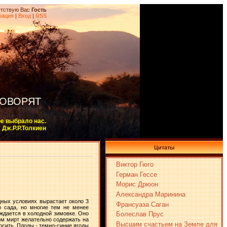
тствую Вас
Гость
рация
|
Вход
|
RSS
ГОВОРЯТ
ое выбрало нас.
Дж.Р.Р.Толкиен
Цитаты
Виктор Гюго
Герман Гессе
Морис Дрюон
Александра Маринина
дных условиях вырастает около 3
Франсуаза Саган
о сада, но многие тем не менее
Болеслав Прус
ждается в холодной зимовке. Оно
ом мирт желательно содержать на
Высшим счастьем на Земле для
носить. Плоды - темно-синие ягоды