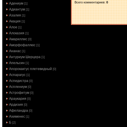
Всего комментариев
:
0
Адениум
[1]
Адиантум
[1]
Азалия
[1]
Акация
[1]
Алое
[1]
Алоказия
[1]
Амариллис
[0]
Аморфофаллюс
[1]
Ананас
[1]
Антуриум Шерцера
[1]
Апельсин
[1]
Апорокактус плетевидный
[0]
Аспарагус
[1]
Аспидистра
[0]
Асплениум
[0]
Астрофитум
[0]
Араукария
[0]
Ардизия
[0]
Афеландра
[0]
Ахименес
[1]
Б
[2]