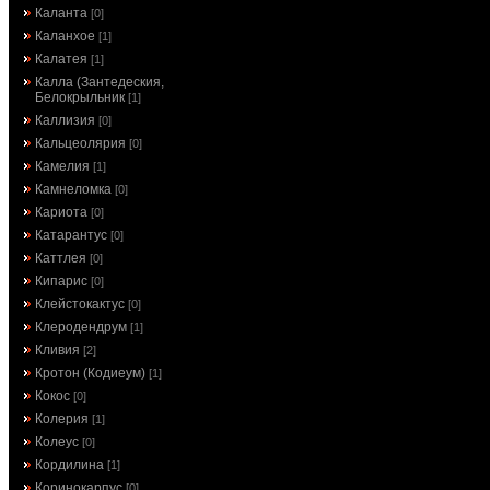
Каланта
[0]
Каланхое
[1]
Калатея
[1]
Калла (Зантедеския,
Белокрыльник
[1]
Каллизия
[0]
Кальцеолярия
[0]
Камелия
[1]
Камнеломка
[0]
Кариота
[0]
Катарантус
[0]
Каттлея
[0]
Кипарис
[0]
Клейстокактус
[0]
Клеродендрум
[1]
Кливия
[2]
Кротон (Кодиеум)
[1]
Кокос
[0]
Колерия
[1]
Колеус
[0]
Кордилина
[1]
Коринокарпус
[0]