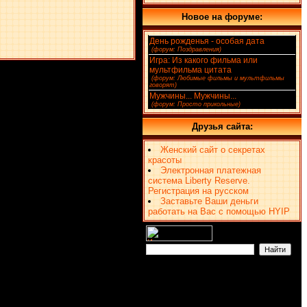
Новое на форуме:
День рожденья - особая дата
(4)
[
(форум: Поздравления)
]
Игра: Из какого фильма или
мультфильма цитата
(2)
[
(форум: Любимые фильмы и мультфильмы
говорят)
]
Мужчины... Мужчины...
(1)
[
(форум: Просто прикольные)
]
Друзья сайта:
Женский сайт о секретах
красоты
Электронная платежная
система Liberty Reserve.
Регистрация на русском
Заставьте Ваши деньги
работать на Вас с помощью HYIP