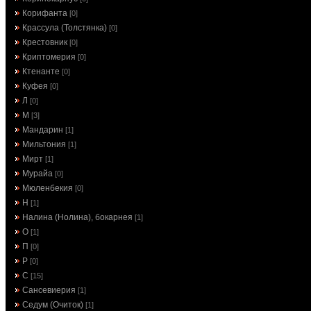
Корифанта
[0]
Крассула (Толстянка)
[0]
Крестовник
[0]
Криптомерия
[0]
Ктенанте
[0]
Куфея
[0]
Л
[0]
М
[3]
Мандарин
[1]
Мильтония
[1]
Мирт
[1]
Мурайа
[0]
Мюленбекия
[0]
Н
[1]
Налина (Нолина), бокарнея
[1]
О
[1]
П
[0]
Р
[0]
С
[15]
Сансевиерия
[1]
Седум (Очиток)
[1]