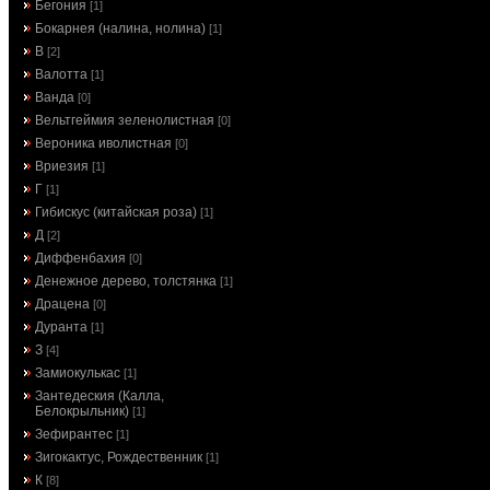
Бегония
[1]
Бокарнея (налина, нолина)
[1]
В
[2]
Валотта
[1]
Ванда
[0]
Вельтгеймия зеленолистная
[0]
Вероника иволистная
[0]
Вриезия
[1]
Г
[1]
Гибискус (китайская роза)
[1]
Д
[2]
Диффенбахия
[0]
Денежное дерево, толстянка
[1]
Драцена
[0]
Дуранта
[1]
З
[4]
Замиокулькас
[1]
Зантедеския (Калла,
Белокрыльник)
[1]
Зефирантес
[1]
Зигокактус, Рождественник
[1]
К
[8]