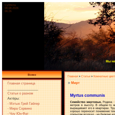
Суббота
08.08.2026
06:26
Мы не
Всяко
Главная
»
Статьи
»
Комнатные цве
Мирт
Главная страница
_________________
Статьи о разном
Myrtus communis
Актёры:
Семейство миртовых.
Родина -
- Мэтью Грей Габлер
метров в высоту. В общем-то м
- Мира Сорвино
выращивают его в квартирах. Тр
хорошо переносит понижение тем
- Чоу Юн-Фат
открытом воздухе - на балконе ил