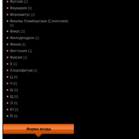
Фатсия
[1]
Фаукария
[0]
Ферокактус
[1]
Фиалка Узамбарская (Сенполия)
[1]
Фикус
[2]
Филодендрон
[1]
Финик
[1]
Фиттония
[1]
Фуксия
[1]
Х
[1]
Хлорофитум
[1]
Ц
[0]
Ч
[0]
Ш
[0]
Щ
[0]
Э
[0]
Ю
[0]
Я
[0]
Форма входа