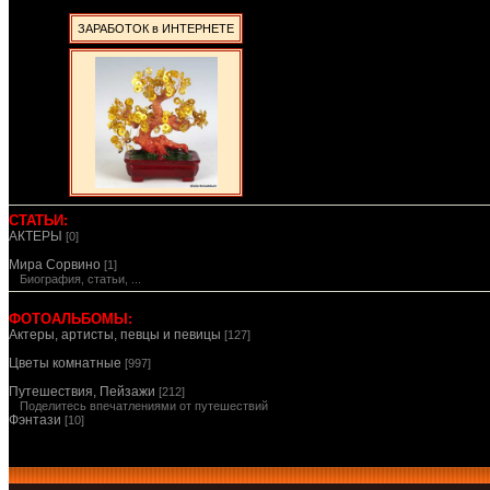
ЗАРАБОТОК в ИНТЕРНЕТЕ
СТАТЬИ:
АКТЕРЫ
[0]
Мира Сорвино
[1]
Биография, статьи, ...
ФОТОАЛЬБОМЫ:
Актеры, артисты, певцы и певицы
[127]
Цветы комнатные
[997]
Путешествия, Пейзажи
[212]
Поделитесь впечатлениями от путешествий
Фэнтази
[10]