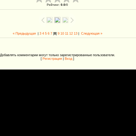
Рейтинг
:
0.0
/
0
« Предыдущая
|
3
4
5
6
7
[
8
]
9
10
11
12
13
|
Следующая »
Добавлять комментарии могут только зарегистрированные пользователи.
[
Регистрация
|
Вход
]