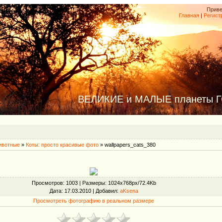
Приве
Главная
|
Регист
ВЕЛИКИЕ и МАЛЫЕ планеты 
ивотные
»
Коты: просто красивые фото
» wallpapers_cats_380
Просмотров
: 1003 |
Размеры
: 1024x768px/72.4Kb
Дата
: 17.03.2010 |
Добавил
:
aKsena
Просмотреть фотографию в реальном размере