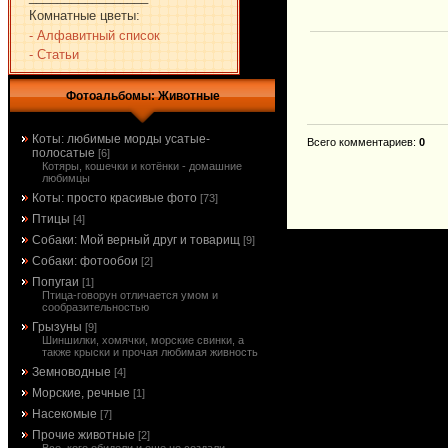
Комнатные цветы:
- Алфавитный список
- Статьи
Фотоальбомы: Животные
Коты: любимые морды усатые-
Всего комментариев
:
0
полосатые
[6]
Котяры, кошечки и котёнки - домашние
любимцы
Коты: просто красивые фото
[73]
Птицы
[4]
Собаки: Мой верный друг и товарищ
[9]
Собаки: фотообои
[2]
Попугаи
[1]
Птица-говорун отличается умом и
сообразительностью
Грызуны
[9]
Шиншилки, хомячки, морские свинки, а
также крыски и прочая любимая живность
Земноводные
[4]
Морские, речные
[1]
Насекомые
[7]
Прочие животные
[2]