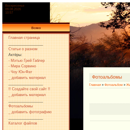
Воскресенье
09.08.2026
10:57
Всяко
Главная страница
_________________
Статьи о разном
Актёры:
- Мэтью Грей Габлер
- Мира Сорвино
- Чоу Юн-Фат
Фотоальбомы
_ добавить материал
_________________
Главная
»
Фотоальбом
»
Ж
!! Создайте свой сайт !!
_ добавить материал
_________________
Фотоальбомы
_ добавить фотографию
_________________
Каталог файлов
_________________