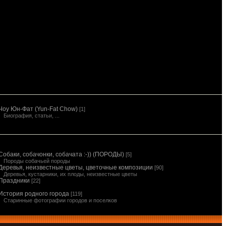
Чоу Юн-Фат (Yun-Fat Chow)
[1]
Биография, статьи, ...
Собаки, собачонки, собачата :-)) (ПОРОДЫ)
[5]
Породы собачьей породы
Деревья, неизвестные цветы, цветочные композиции
[90]
Деревья, кустарники, их плоды, неизвестные цветы
Праздники
[22]
История родного города
[119]
Старинные фотографии городов и поселков