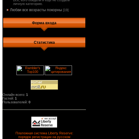
Все, кого обидели и еще не создали
личную категорию.
Любви все возрасты покорны
[19]
Форма входа
Статистика
Онлайн всего:
1
Гостей:
1
Пользователей:
0
Платежная система Liberty Reserve:
порядок регистрации на русском