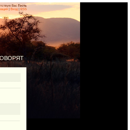
тствую Вас
Гость
рация
|
Вход
|
RSS
ГОВОРЯТ