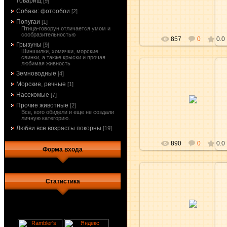
товарищ
[9]
aKsena
Собаки: фотообои
[2]
Попугаи
[1]
Птица-говорун отличается умом и
сообразительностью
857
0
0.0
Грызуны
[9]
Шиншилки, хомячки, морские
свинки, а также крыски и прочая
любимая живность
Земноводные
[4]
Морские, речные
[1]
17.03.2010
Насекомые
[7]
Прочие животные
[2]
aKsena
Все, кого обидели и еще не создали
личную категорию.
Любви все возрасты покорны
[19]
890
0
0.0
Форма входа
Статистика
17.03.2010
aKsena