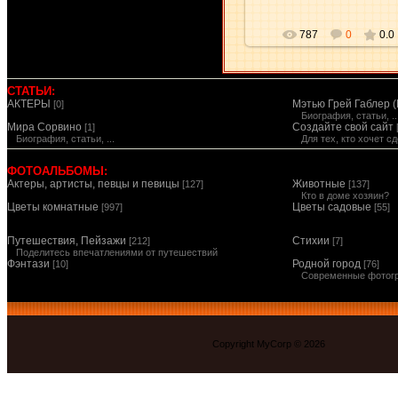
787
0
0.0
СТАТЬИ:
АКТЕРЫ
Мэтью Грей Габлер (
[0]
Биография, статьи, ..
Мира Сорвино
Создайте свой сайт
[1]
Биография, статьи, ...
Для тех, кто хочет 
ФОТОАЛЬБОМЫ:
Актеры, артисты, певцы и певицы
Животные
[127]
[137]
Кто в доме хозяин?
Цветы комнатные
Цветы садовые
[997]
[55]
Путешествия, Пейзажи
Стихии
[212]
[7]
Поделитесь впечатлениями от путешествий
Фэнтази
Родной город
[10]
[76]
Современные фотог
Copyright MyCorp © 2026