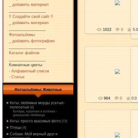
_ добавить материал
aKsena
_________________
!! Создайте свой сайт !!
_ добавить материал
_________________
1022
0
5.0
Фотоальбомы
_ добавить фотографию
_________________
Каталог файлов
_________________
Комнатные цветы:
17.03.2010
- Алфавитный список
aKsena
- Статьи
Фотоальбомы: Животные
964
0
0.0
Коты: любимые морды усатые-
полосатые
[6]
Котяры, кошечки и котёнки -
домашние любимцы
Коты: просто красивые фото
[73]
Птицы
[4]
17.03.2010
Собаки: Мой верный друг и