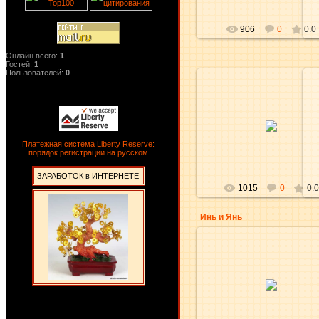
906
0
0.0
Онлайн всего:
1
Гостей:
1
Пользователей:
0
12.11.2009
aKsena
Платежная система Liberty Reserve:
порядок регистрации на русском
ЗАРАБОТОК в ИНТЕРНЕТЕ
1015
0
0.0
Инь и Янь
12.11.2009
aKsena