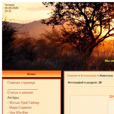
Четверг
06.08.2026
10:31
Мы не
Всяко
Главная
»
Фотоальбом
» Животные
Главная страница
Фотографий в разделе
:
19
_________________
Статьи о разном
Др
Актёры:
- Мэтью Грей Габлер
- Мира Сорвино
- Чоу Юн-Фат
17.03.2010