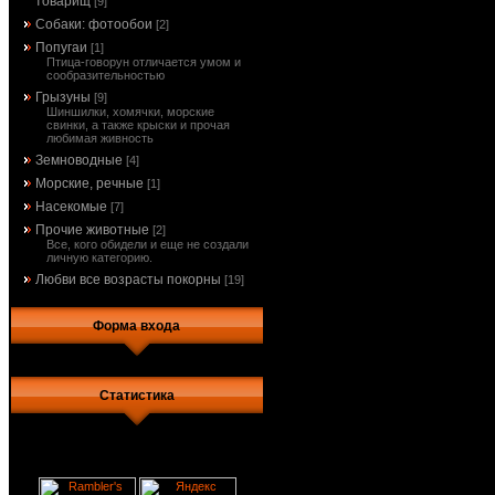
товарищ
[9]
Собаки: фотообои
[2]
Попугаи
[1]
Птица-говорун отличается умом и
сообразительностью
Грызуны
[9]
Шиншилки, хомячки, морские
свинки, а также крыски и прочая
любимая живность
Земноводные
[4]
Морские, речные
[1]
Насекомые
[7]
Прочие животные
[2]
Все, кого обидели и еще не создали
личную категорию.
Любви все возрасты покорны
[19]
Форма входа
Статистика