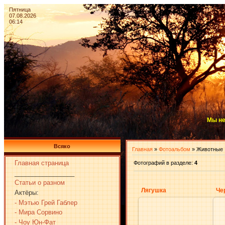
Пятница
07.08.2026
06:14
Мы не
Всяко
Главная
»
Фотоальбом
» Животные
Главная страница
Фотографий в разделе
:
4
_________________
Статьи о разном
Лягушка
Че
Актёры:
- Мэтью Грей Габлер
- Мира Сорвино
- Чоу Юн-Фат