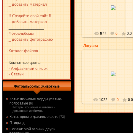
17.04.2010
_ добавить материал
_________________
aKsena
!! Создайте свой сайт !!
_ добавить материал
_________________
Фотоальбомы
977
0
0.0
_ добавить фотографию
_________________
Лягушка
Каталог файлов
_________________
Комнатные цветы:
- Алфавитный список
17.04.2010
- Статьи
aKsena
Фотоальбомы: Животные
Коты: любимые морды усатые-
1022
0
0.0
полосатые
[6]
Котяры, кошечки и котёнки -
домашние любимцы
Коты: просто красивые фото
[73]
Птицы
[4]
Собаки: Мой верный друг и