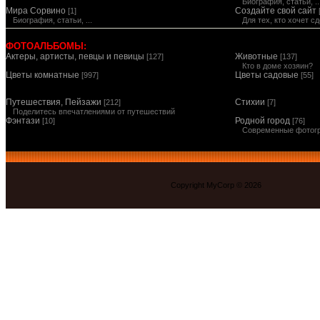
Биография, статьи, ..
Мира Сорвино
Создайте свой сайт
[1]
Биография, статьи, ...
Для тех, кто хочет 
ФОТОАЛЬБОМЫ:
Актеры, артисты, певцы и певицы
Животные
[127]
[137]
Кто в доме хозяин?
Цветы комнатные
Цветы садовые
[997]
[55]
Путешествия, Пейзажи
Стихии
[212]
[7]
Поделитесь впечатлениями от путешествий
Фэнтази
Родной город
[10]
[76]
Современные фотог
Copyright MyCorp © 2026