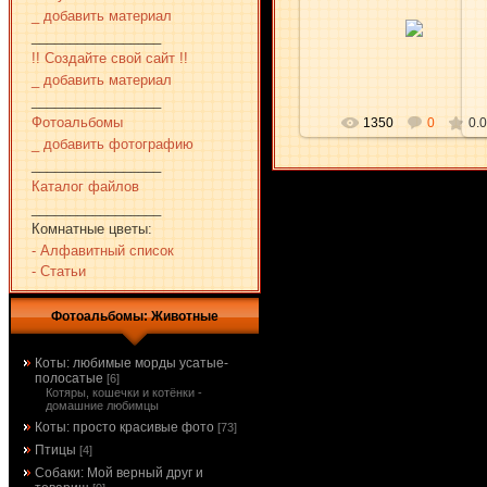
07.06.2010
_ добавить материал
_________________
aKsena
!! Создайте свой сайт !!
_ добавить материал
_________________
Фотоальбомы
1350
0
0.0
_ добавить фотографию
_________________
Каталог файлов
_________________
Комнатные цветы:
- Алфавитный список
- Статьи
Фотоальбомы: Животные
Коты: любимые морды усатые-
полосатые
[6]
Котяры, кошечки и котёнки -
домашние любимцы
Коты: просто красивые фото
[73]
Птицы
[4]
Собаки: Мой верный друг и