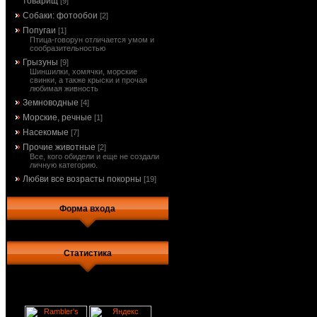
товарищ
[9]
Собаки: фотообои
[2]
Попугаи
[1]
Птица-говорун отличается умом и
сообразительностью
Грызуны
[9]
Шиншилки, хомячки, морские
свинки, а также крыски и прочая
любимая живность
Земноводные
[4]
Морские, речные
[1]
Насекомые
[7]
Прочие животные
[2]
Все, кого обидели и еще не создали
личную категорию.
Любви все возрасты покорны
[19]
Форма входа
Статистика