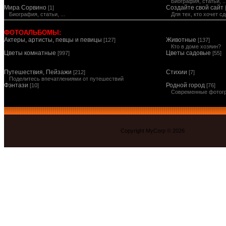
Биография, статьи, ..
Мира Сорвино
Создайте свой сайт
[1]
Биография, статьи, ...
Для тех, кто хочет 
ФОТОАЛЬБОМЫ:
Актеры, артисты, певцы и певицы
Животные
[127]
[137]
Кто в доме хозяин?
Цветы комнатные
Цветы садовые
[997]
[55]
Путешествия, Пейзажи
Стихии
[212]
[7]
Поделитесь впечатлениями от путешествий
Фэнтази
Родной город
[10]
[76]
Современные фотог
Copyright MyCorp © 2026