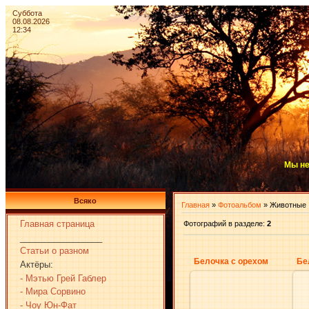
Суббота
08.08.2026
12:34
Мы не
Всяко
Главная
»
Фотоальбом
» Животные
Главная страница
Фотографий в разделе
:
2
_________________
Статьи о разном
Белочка с орехом
Бе
Актёры:
- Мэтью Грей Габлер
- Мира Сорвино
- Чоу Юн-Фат