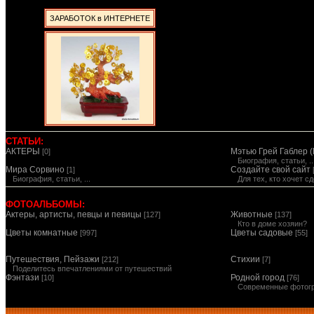
ЗАРАБОТОК в ИНТЕРНЕТЕ
СТАТЬИ:
АКТЕРЫ
Мэтью Грей Габлер (
[0]
Биография, статьи, ..
Мира Сорвино
Создайте свой сайт
[1]
Биография, статьи, ...
Для тех, кто хочет 
ФОТОАЛЬБОМЫ:
Актеры, артисты, певцы и певицы
Животные
[127]
[137]
Кто в доме хозяин?
Цветы комнатные
Цветы садовые
[997]
[55]
Путешествия, Пейзажи
Стихии
[212]
[7]
Поделитесь впечатлениями от путешествий
Фэнтази
Родной город
[10]
[76]
Современные фотог