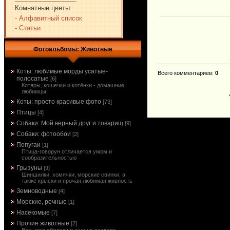
Комнатные цветы:
- Алфавитный список
- Статьи
Фотоальбомы: Животные
Коты: любимые морды усатые-
Всего комментариев
:
0
полосатые
[6]
Котяры, кошечки и котёнки - домашние
любимцы
Коты: просто красивые фото
[73]
Птицы
[4]
Собаки: Мой верный друг и товарищ
[9]
Собаки: фотообои
[2]
Попугаи
[1]
Птица-говорун отличается умом и
сообразительностью
Грызуны
[9]
Шиншилки, хомячки, морские свинки, а
также крыски и прочая любимая живность
Земноводные
[4]
Морские, речные
[1]
Насекомые
[7]
Прочие животные
[2]