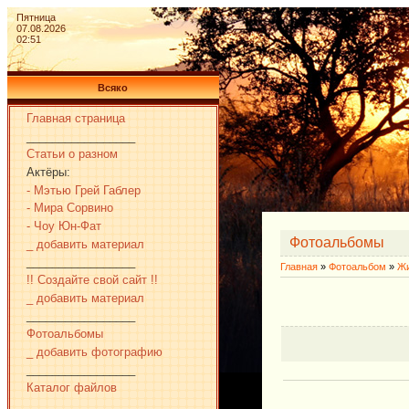
Пятница
07.08.2026
02:51
Всяко
Главная страница
_________________
Статьи о разном
Актёры:
- Мэтью Грей Габлер
- Мира Сорвино
- Чоу Юн-Фат
Фотоальбомы
_ добавить материал
_________________
Главная
»
Фотоальбом
»
Ж
!! Создайте свой сайт !!
_ добавить материал
_________________
Фотоальбомы
_ добавить фотографию
_________________
Каталог файлов
_________________