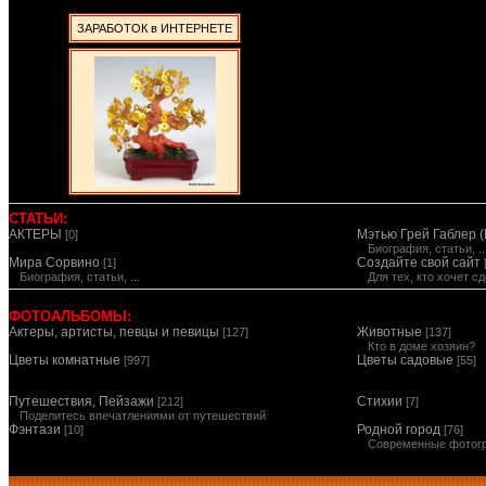
ЗАРАБОТОК в ИНТЕРНЕТЕ
СТАТЬИ:
АКТЕРЫ
Мэтью Грей Габлер (
[0]
Биография, статьи, ..
Мира Сорвино
Создайте свой сайт
[1]
Биография, статьи, ...
Для тех, кто хочет 
ФОТОАЛЬБОМЫ:
Актеры, артисты, певцы и певицы
Животные
[127]
[137]
Кто в доме хозяин?
Цветы комнатные
Цветы садовые
[997]
[55]
Путешествия, Пейзажи
Стихии
[212]
[7]
Поделитесь впечатлениями от путешествий
Фэнтази
Родной город
[10]
[76]
Современные фотог