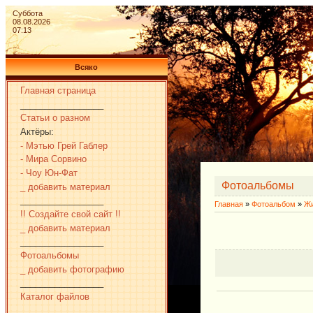
Суббота
08.08.2026
07:13
Всяко
Главная страница
_________________
Статьи о разном
Актёры:
- Мэтью Грей Габлер
- Мира Сорвино
- Чоу Юн-Фат
Фотоальбомы
_ добавить материал
_________________
Главная
»
Фотоальбом
»
Ж
!! Создайте свой сайт !!
_ добавить материал
_________________
Фотоальбомы
_ добавить фотографию
_________________
Каталог файлов
_________________