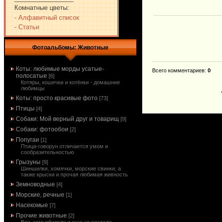
Комнатные цветы:
- Алфавитный список
- Статьи
Фотоальбомы: Животные
Коты: любимые морды усатые-
Всего комментариев
:
0
полосатые
[6]
Котяры, кошечки и котёнки - домашние
любимцы
Коты: просто красивые фото
[73]
Птицы
[4]
Собаки: Мой верный друг и товарищ
[9]
Собаки: фотообои
[2]
Попугаи
[1]
Птица-говорун отличается умом и
сообразительностью
Грызуны
[9]
Шиншилки, хомячки, морские свинки, а
также крыски и прочая любимая живность
Земноводные
[4]
Морские, речные
[1]
Насекомые
[7]
Прочие животные
[2]