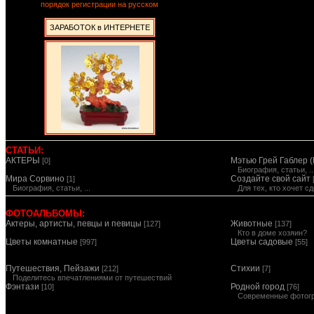
порядок регистрации на русском
ЗАРАБОТОК в ИНТЕРНЕТЕ
СТАТЬИ:
АКТЕРЫ
Мэтью Грей Габлер (
[0]
Биография, статьи, ..
Мира Сорвино
Создайте свой сайт
[1]
Биография, статьи, ...
Для тех, кто хочет 
ФОТОАЛЬБОМЫ:
Актеры, артисты, певцы и певицы
Животные
[127]
[137]
Кто в доме хозяин?
Цветы комнатные
Цветы садовые
[997]
[55]
Путешествия, Пейзажи
Стихии
[212]
[7]
Поделитесь впечатлениями от путешествий
Фэнтази
Родной город
[10]
[76]
Современные фотог