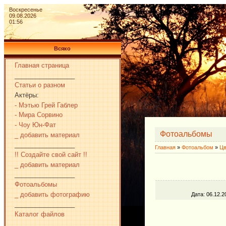
Воскресенье
09.08.2026
01:56
Всяко
Главная страница
_________________
Статьи о разном
Актёры:
- Мэтью Грей Габлер
- Мира Сорвино
- Чоу Юн-Фат
Фотоальбомы
_ добавить материал
_________________
Главная
»
Фотоальбом
»
Цв
!! Создайте свой сайт !!
_ добавить материал
_________________
Фотоальбомы
_ добавить фотографию
Дата
: 06.12.2
_________________
Каталог файлов
_________________