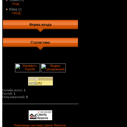
Эхмея
[4]
Уход
Юкка
[2]
УХОД
Форма входа
Статистика
Онлайн всего:
1
Гостей:
1
Пользователей:
0
Платежная система Liberty Reserve: