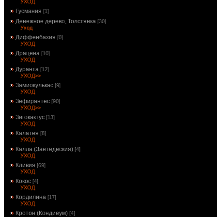
УХОД
Гусмания
[1]
Денежное дерево, Толстянка
[30]
Уход
Диффенбахия
[0]
УХОД
Драцена
[10]
УХОД
Дуранта
[12]
УХОД>>
Замиокулькас
[9]
УХОД
Зефирантес
[90]
УХОД>>
Зигокактус
[13]
УХОД
Калатея
[8]
УХОД
Калла (Зантедеския)
[4]
УХОД
Кливия
[69]
УХОД
Кокос
[4]
УХОД
Кордилина
[17]
УХОД
Кротон (Кондиеум)
[4]