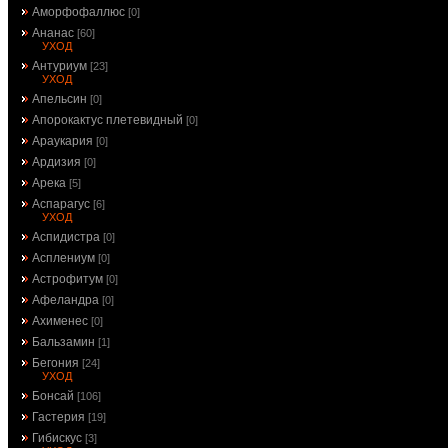
Аморфофаллюс
[0]
Ананас
[60]
УХОД
Антуриум
[23]
УХОД
Апельсин
[0]
Апорокактус плетевидный
[0]
Араукария
[0]
Ардизия
[0]
Арека
[5]
Аспарагус
[6]
УХОД
Аспидистра
[0]
Асплениум
[0]
Астрофитум
[0]
Афеландра
[0]
Ахименес
[0]
Бальзамин
[1]
Бегония
[24]
УХОД
Бонсай
[106]
Гастерия
[19]
Гибискус
[3]