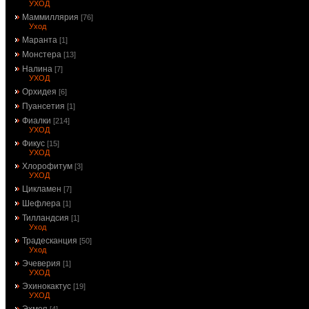
УХОД
Маммиллярия
[76]
Уход
Маранта
[1]
Монстера
[13]
Налина
[7]
УХОД
Орхидея
[6]
Пуансетия
[1]
Фиалки
[214]
УХОД
Фикус
[15]
УХОД
Хлорофитум
[3]
УХОД
Цикламен
[7]
Шефлера
[1]
Тилландсия
[1]
Уход
Традесканция
[50]
Уход
Эчеверия
[1]
УХОД
Эхинокактус
[19]
УХОД