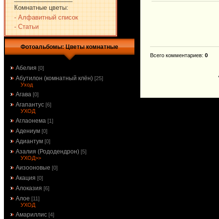
Комнатные цветы:
- Алфавитный список
- Статьи
Фотоальбомы: Цветы комнатные
Всего комментариев
:
0
Абелия
[0]
Абутилон (комнатный клён)
[25]
Уход
Агава
[0]
Агапантус
[6]
УХОД
Аглаонема
[1]
Адениум
[0]
Адиантум
[0]
Азалия (Рододендрон)
[5]
УХОД>>
Аизооновые
[0]
Акация
[0]
Алоказия
[6]
Алое
[11]
УХОД
Амариллис
[4]