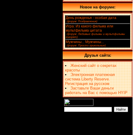
Новое на форуме:
День рожденья - особая дата
(4)
[
(форум: Поздравления)
]
Игра: Из какого фильма или
мультфильма цитата
(2)
[
(форум: Любимые фильмы и мультфильмы
говорят)
]
Мужчины... Мужчины...
(1)
[
(форум: Просто прикольные)
]
Друзья сайта:
Женский сайт о секретах
красоты
Электронная платежная
система Liberty Reserve.
Регистрация на русском
Заставьте Ваши деньги
работать на Вас с помощью HYIP