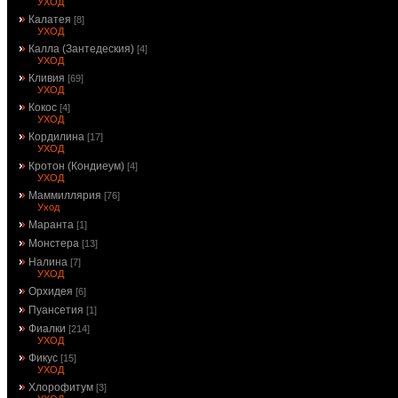
УХОД
Калатея
[8]
УХОД
Калла (Зантедеския)
[4]
УХОД
Кливия
[69]
УХОД
Кокос
[4]
УХОД
Кордилина
[17]
УХОД
Кротон (Кондиеум)
[4]
УХОД
Маммиллярия
[76]
Уход
Маранта
[1]
Монстера
[13]
Налина
[7]
УХОД
Орхидея
[6]
Пуансетия
[1]
Фиалки
[214]
УХОД
Фикус
[15]
УХОД
Хлорофитум
[3]