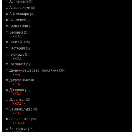
Асплениум
[0]
Астрофитум
[0]
Афеландра
[0]
Ахименес
[0]
Бальзамин
[1]
Бегония
[24]
УХОД
Бонсай
[106]
Гастерия
[19]
Гибискус
[3]
УХОД
Гусмания
[1]
Денежное дерево, Толстянка
[30]
Уход
Диффенбахия
[0]
УХОД
Драцена
[10]
УХОД
Дуранта
[12]
УХОД>>
Замиокулькас
[9]
УХОД
Зефирантес
[90]
УХОД>>
Зигокактус
[13]