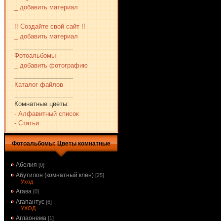
_ добавить материал
_________________
!! Создайте свой сайт !!
_ добавить материал
_________________
Фотоальбомы
_ добавить фотографию
_________________
Каталог файлов
_________________
Комнатные цветы:
- Алфавитный список
- Статьи
Фотоальбомы: Цветы комнатные
Абелия
[0]
Абутилон (комнатный клён)
[25]
Уход
Агава
[0]
Агапантус
[6]
УХОД
Аглаонема
[1]