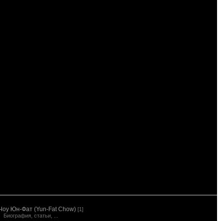
Чоу Юн-Фат (Yun-Fat Chow)
[1]
Биография, статьи, ...