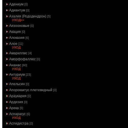
Адениум
[0]
Адиантум
[0]
Азалия (Рододендрон)
[5]
УХОД>>
Аизооновые
[0]
Акация
[0]
Алоказия
[6]
Алое
[11]
УХОД
Амариллис
[4]
Аморфофаллюс
[0]
Ананас
[60]
УХОД
Антуриум
[23]
УХОД
Апельсин
[0]
Апорокактус плетевидный
[0]
Араукария
[0]
Ардизия
[0]
Арека
[5]
Аспарагус
[6]
УХОД
Аспидистра
[0]