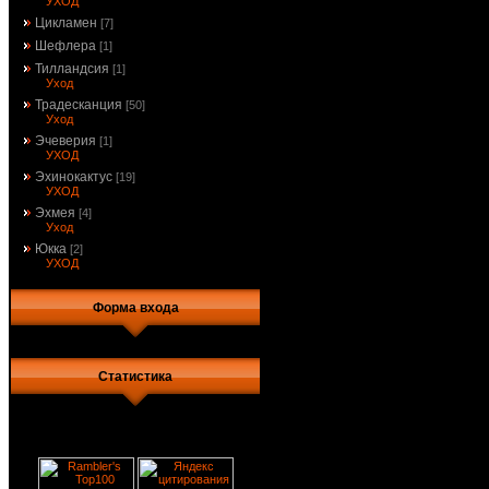
УХОД
Цикламен
[7]
Шефлера
[1]
Тилландсия
[1]
Уход
Традесканция
[50]
Уход
Эчеверия
[1]
УХОД
Эхинокактус
[19]
УХОД
Эхмея
[4]
Уход
Юкка
[2]
УХОД
Форма входа
Статистика