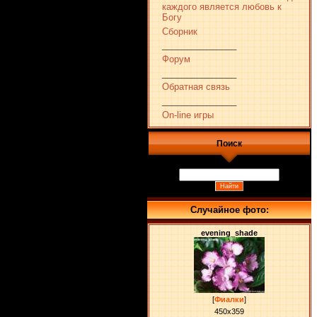
каждого является любовь к
Богу
Сборник
_______________
Форум
_______________
Обратная связь
_______________
On-line игры
Поиск
Случайное фото:
evening_shade
[
Фиалки
]
450x359