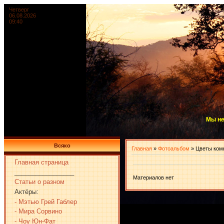
Четверг
06.08.2026
09:40
Мы не
Всяко
Главная
»
Фотоальбом
» Цветы ком
Главная страница
_________________
Материалов нет
Статьи о разном
Актёры:
- Мэтью Грей Габлер
- Мира Сорвино
- Чоу Юн-Фат