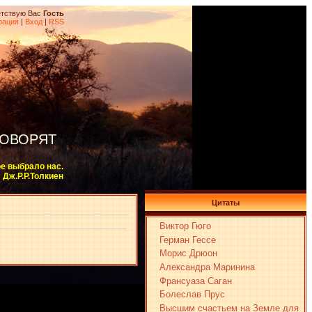
тствую Вас
Гость
рация
|
Вход
|
RSS
ГОВОРЯТ
ое выбрало нас.
Дж.Р.Р.Толкиен
Цитаты
Виктор Гюго
Герман Гессе
Морис Дрюон
Александра Маринина
Франсуаза Саган
Болеслав Прус
Высшим счастьем на Земле для