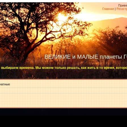
Приве
Главная
|
Регист
ВЕЛИКИЕ и МАЛЫЕ планеты 
 выбираем времена. Мы можем только решать, как жить в то время, котор
натные