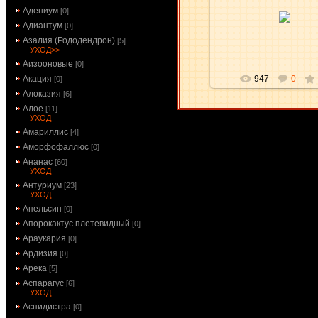
16.12.2009
Адениум
[0]
Адиантум
[0]
aKsena
Азалия (Рододендрон)
[5]
УХОД>>
Аизооновые
[0]
947
0
Акация
[0]
Алоказия
[6]
Алое
[11]
УХОД
Амариллис
[4]
Аморфофаллюс
[0]
Ананас
[60]
УХОД
Антуриум
[23]
УХОД
Апельсин
[0]
Апорокактус плетевидный
[0]
Араукария
[0]
Ардизия
[0]
Арека
[5]
Аспарагус
[6]
УХОД
Аспидистра
[0]