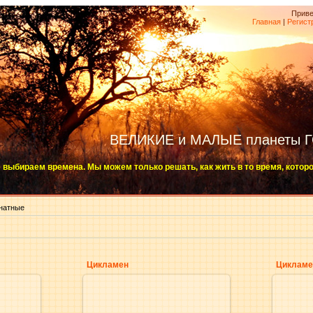
Приве
Главная
|
Регист
ВЕЛИКИЕ и МАЛЫЕ планеты 
 выбираем времена. Мы можем только решать, как жить в то время, котор
натные
Цикламен
Цикламе