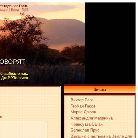
тствую Вас
Гость
рация
|
Вход
|
RSS
ГОВОРЯТ
ое выбрало нас.
Дж.Р.Р.Толкиен
Цитаты
Виктор Гюго
Герман Гессе
Морис Дрюон
н
Александра Маринина
Франсуаза Саган
Болеслав Прус
Высшим счастьем на Земле для