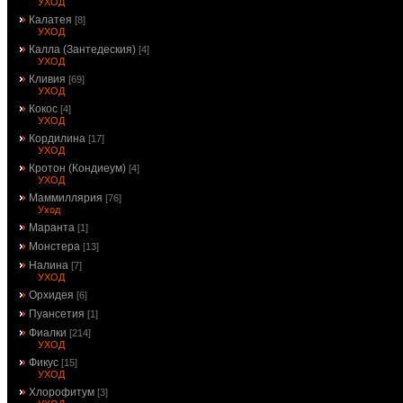
УХОД
Калатея
[8]
УХОД
Калла (Зантедеския)
[4]
УХОД
Кливия
[69]
УХОД
Кокос
[4]
УХОД
Кордилина
[17]
УХОД
Кротон (Кондиеум)
[4]
УХОД
Маммиллярия
[76]
Уход
Маранта
[1]
Монстера
[13]
Налина
[7]
УХОД
Орхидея
[6]
Пуансетия
[1]
Фиалки
[214]
УХОД
Фикус
[15]
УХОД
Хлорофитум
[3]