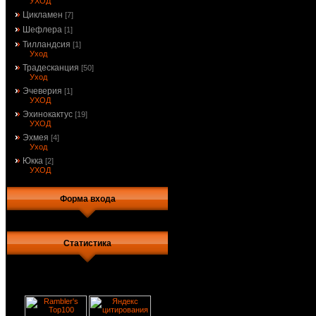
УХОД
Цикламен
[7]
Шефлера
[1]
Тилландсия
[1]
Уход
Традесканция
[50]
Уход
Эчеверия
[1]
УХОД
Эхинокактус
[19]
УХОД
Эхмея
[4]
Уход
Юкка
[2]
УХОД
Форма входа
Статистика