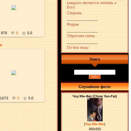
каждого является любовь к
27.01.2010
Богу
aKsena
Сборник
_______________
Форум
_______________
979
0
5.0
Обратная связь
_______________
н
On-line игры
Поиск
10.01.2010
aKsena
Случайное фото:
Чоу Юн-Фат (Chow Yun-Fat)
1073
0
5.0
[
Чоу Юн-Фат
]
365x550