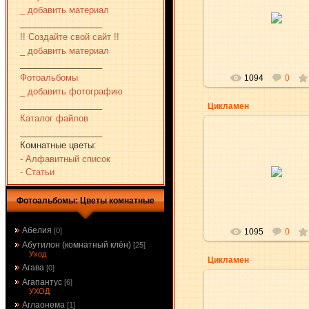
01.02.2010
_ добавить материал
_________________
aKsena
!! Создайте свой сайт !!
_ добавить материал
_________________
Фотоальбомы
1094
0
_ добавить фотографию
_________________
Цикламен
Каталог файлов
_________________
Комнатные цветы:
- Алфавитный список
27.01.2010
- Статьи
aKsena
Фотоальбомы: Цветы комнатные
Абелия
[0]
1095
0
Абутилон (комнатный клён)
[25]
Уход
Цикламен
Агава
[0]
Агапантус
[6]
УХОД
Аглаонема
[1]