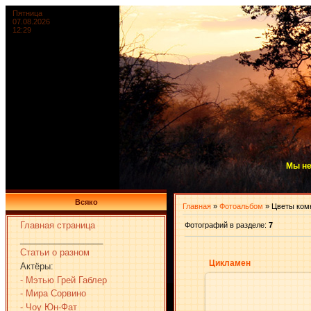
Пятница
07.08.2026
12:29
Мы не
Всяко
Главная
»
Фотоальбом
» Цветы ком
Главная страница
Фотографий в разделе
:
7
_________________
Статьи о разном
Цикламен
Актёры:
- Мэтью Грей Габлер
- Мира Сорвино
- Чоу Юн-Фат