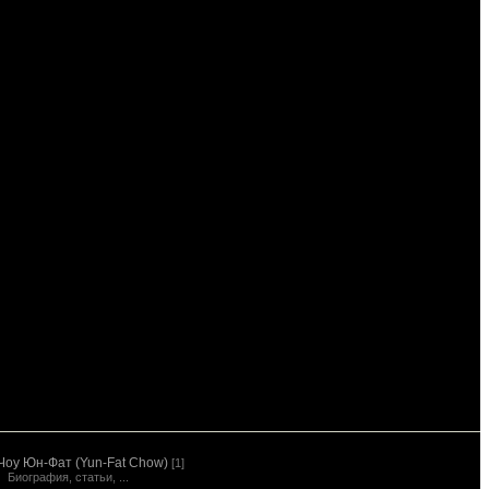
Чоу Юн-Фат (Yun-Fat Chow)
[1]
Биография, статьи, ...