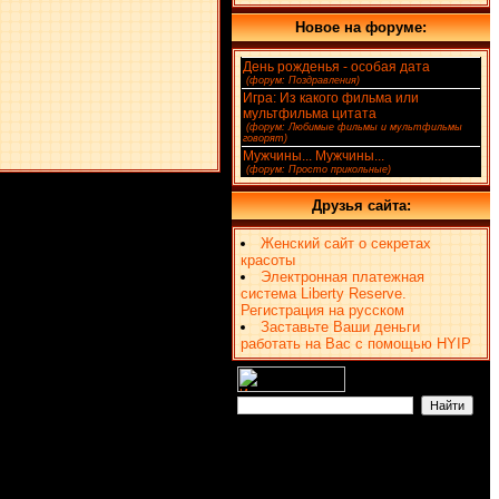
Новое на форуме:
День рожденья - особая дата
(4)
[
(форум: Поздравления)
]
Игра: Из какого фильма или
мультфильма цитата
(2)
[
(форум: Любимые фильмы и мультфильмы
говорят)
]
Мужчины... Мужчины...
(1)
[
(форум: Просто прикольные)
]
Друзья сайта:
Женский сайт о секретах
красоты
Электронная платежная
система Liberty Reserve.
Регистрация на русском
Заставьте Ваши деньги
работать на Вас с помощью HYIP