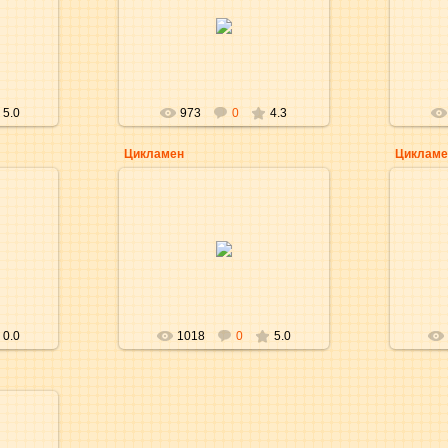
01.02.2010
aKsena
5.0
973
0
4.3
Цикламен
Цикламе
10.01.2010
aKsena
0.0
1018
0
5.0