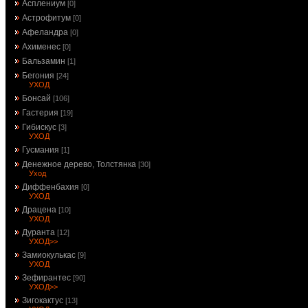
Асплениум
[0]
Астрофитум
[0]
Афеландра
[0]
Ахименес
[0]
Бальзамин
[1]
Бегония
[24]
УХОД
Бонсай
[106]
Гастерия
[19]
Гибискус
[3]
УХОД
Гусмания
[1]
Денежное дерево, Толстянка
[30]
Уход
Диффенбахия
[0]
УХОД
Драцена
[10]
УХОД
Дуранта
[12]
УХОД>>
Замиокулькас
[9]
УХОД
Зефирантес
[90]
УХОД>>
Зигокактус
[13]