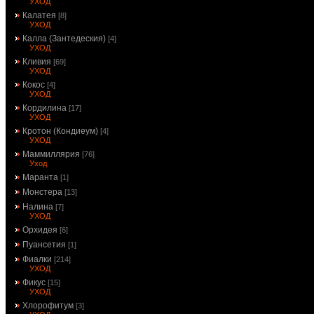
УХОД
Калатея
[8]
УХОД
Калла (Зантедеския)
[4]
УХОД
Кливия
[69]
УХОД
Кокос
[4]
УХОД
Кордилина
[17]
УХОД
Кротон (Кондиеум)
[4]
УХОД
Маммиллярия
[76]
Уход
Маранта
[1]
Монстера
[13]
Налина
[7]
УХОД
Орхидея
[6]
Пуансетия
[1]
Фиалки
[214]
УХОД
Фикус
[15]
УХОД
Хлорофитум
[3]