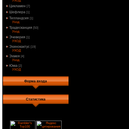
УХОД
Цикламен
[7]
Шефлера
[1]
Тилландсия
[1]
Уход
Традесканция
[50]
Уход
Эчеверия
[1]
УХОД
Эхинокактус
[19]
УХОД
Эхмея
[4]
Уход
Юкка
[2]
УХОД
Форма входа
Статистика