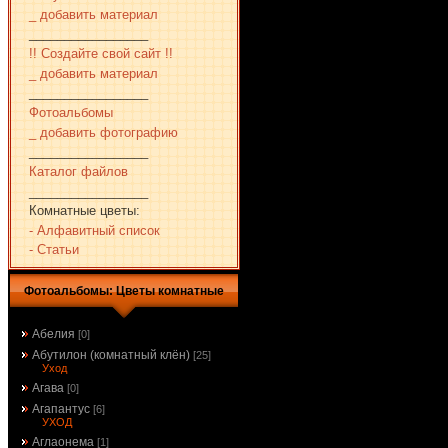
_ добавить материал
_________________
!! Создайте свой сайт !!
_ добавить материал
_________________
Фотоальбомы
_ добавить фотографию
_________________
Каталог файлов
_________________
Комнатные цветы:
- Алфавитный список
- Статьи
Фотоальбомы: Цветы комнатные
Абелия
[0]
Абутилон (комнатный клён)
[25]
Уход
Агава
[0]
Агапантус
[6]
УХОД
Аглаонема
[1]