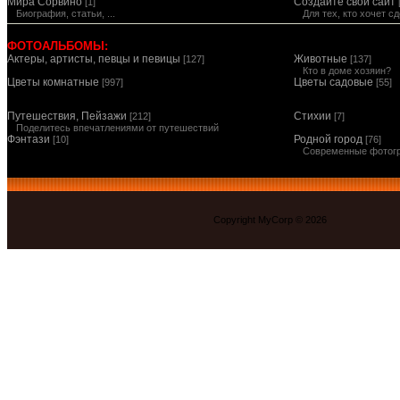
Мира Сорвино
Создайте свой сайт
[1]
Биография, статьи, ...
Для тех, кто хочет 
ФОТОАЛЬБОМЫ:
Актеры, артисты, певцы и певицы
Животные
[127]
[137]
Кто в доме хозяин?
Цветы комнатные
Цветы садовые
[997]
[55]
Путешествия, Пейзажи
Стихии
[212]
[7]
Поделитесь впечатлениями от путешествий
Фэнтази
Родной город
[10]
[76]
Современные фотог
Copyright MyCorp © 2026