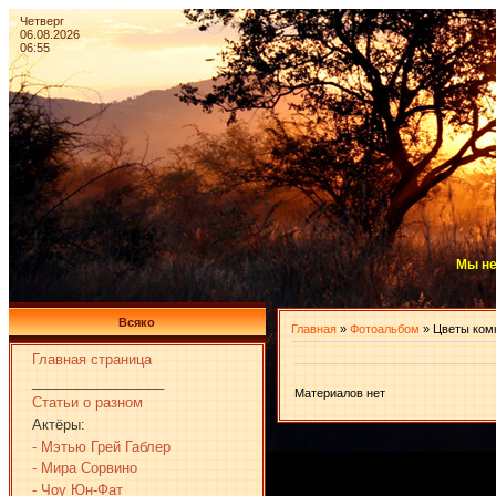
Четверг
06.08.2026
06:55
Мы не
Всяко
Главная
»
Фотоальбом
» Цветы ком
Главная страница
_________________
Материалов нет
Статьи о разном
Актёры:
- Мэтью Грей Габлер
- Мира Сорвино
- Чоу Юн-Фат