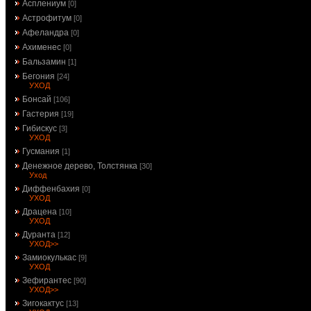
Асплениум
[0]
Астрофитум
[0]
Афеландра
[0]
Ахименес
[0]
Бальзамин
[1]
Бегония
[24]
УХОД
Бонсай
[106]
Гастерия
[19]
Гибискус
[3]
УХОД
Гусмания
[1]
Денежное дерево, Толстянка
[30]
Уход
Диффенбахия
[0]
УХОД
Драцена
[10]
УХОД
Дуранта
[12]
УХОД>>
Замиокулькас
[9]
УХОД
Зефирантес
[90]
УХОД>>
Зигокактус
[13]