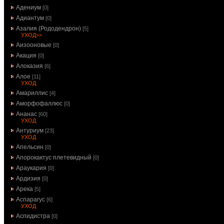
Адениум
[0]
Адиантум
[0]
Азалия (Рододендрон)
[5]
УХОД>>
Аизооновые
[0]
Акация
[0]
Алоказия
[6]
Алое
[11]
УХОД
Амариллис
[4]
Аморфофаллюс
[0]
Ананас
[60]
УХОД
Антуриум
[23]
УХОД
Апельсин
[0]
Апорокактус плетевидный
[0]
Араукария
[0]
Ардизия
[0]
Арека
[5]
Аспарагус
[6]
УХОД
Аспидистра
[0]