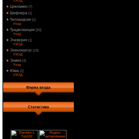
УХОД
Цикламен
[7]
Шефлера
[1]
Тилландсия
[1]
Уход
Традесканция
[50]
Уход
Эчеверия
[1]
УХОД
Эхинокактус
[19]
УХОД
Эхмея
[4]
Уход
Юкка
[2]
УХОД
Форма входа
Статистика