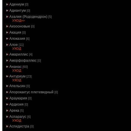
Адениум
[0]
Адиантум
[0]
Азалия (Рододендрон)
[5]
УХОД>>
Аизооновые
[0]
Акация
[0]
Алоказия
[6]
Алое
[11]
УХОД
Амариллис
[4]
Аморфофаллюс
[0]
Ананас
[60]
УХОД
Антуриум
[23]
УХОД
Апельсин
[0]
Апорокактус плетевидный
[0]
Араукария
[0]
Ардизия
[0]
Арека
[5]
Аспарагус
[6]
УХОД
Аспидистра
[0]