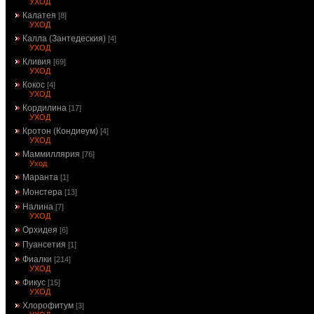
УХОД
Калатея
[8]
УХОД
Калла (Зантедеския)
[4]
УХОД
Кливия
[69]
УХОД
Кокос
[4]
УХОД
Кордилина
[17]
УХОД
Кротон (Кондиеум)
[4]
УХОД
Маммиллярия
[76]
Уход
Маранта
[1]
Монстера
[13]
Налина
[7]
УХОД
Орхидея
[6]
Пуансетия
[1]
Фиалки
[214]
УХОД
Фикус
[15]
УХОД
Хлорофитум
[3]