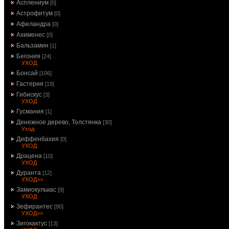
Асплениум
[0]
Астрофитум
[0]
Афеландра
[0]
Ахименес
[0]
Бальзамин
[1]
Бегония
[24]
УХОД
Бонсай
[106]
Гастерия
[19]
Гибискус
[3]
УХОД
Гусмания
[1]
Денежное дерево, Толстянка
[30]
Уход
Диффенбахия
[0]
УХОД
Драцена
[10]
УХОД
Дуранта
[12]
УХОД>>
Замиокулькас
[9]
УХОД
Зефирантес
[90]
УХОД>>
Зигокактус
[13]