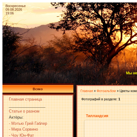
Воскресенье
09.08.2026
19:06
Мы не
Всяко
Главная
»
Фотоальбом
» Цветы ком
Главная страница
Фотографий в разделе
:
1
_________________
Статьи о разном
Тилландсия
Актёры:
- Мэтью Грей Габлер
- Мира Сорвино
- Чоу Юн-Фат