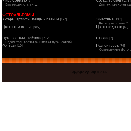
Мира Сорвино
Создайте свой сайт
[1]
Биография, статьи, ...
Для тех, кто хочет 
ФОТОАЛЬБОМЫ:
Актеры, артисты, певцы и певицы
Животные
[127]
[137]
Кто в доме хозяин?
Цветы комнатные
Цветы садовые
[997]
[55]
Путешествия, Пейзажи
Стихии
[212]
[7]
Поделитесь впечатлениями от путешествий
Фэнтази
Родной город
[10]
[76]
Современные фотог
Copyright MyCorp © 2026