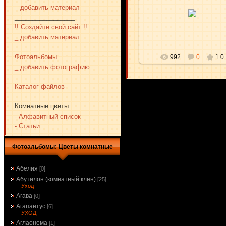
19.03.2010
_ добавить материал
_________________
aKsena
!! Создайте свой сайт !!
_ добавить материал
_________________
Фотоальбомы
992
0
1.0
_ добавить фотографию
_________________
Каталог файлов
_________________
Комнатные цветы:
- Алфавитный список
- Статьи
Фотоальбомы: Цветы комнатные
Абелия
[0]
Абутилон (комнатный клён)
[25]
Уход
Агава
[0]
Агапантус
[6]
УХОД
Аглаонема
[1]