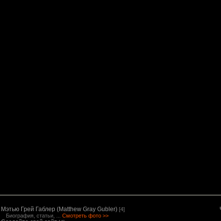
Мэтью Грей Габлер (Matthew Gray Gubler)
[4]
Биография, статьи, ...
Смотреть фото >>