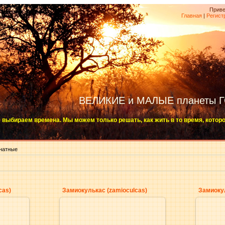
Приве
Главная
|
Регист
ВЕЛИКИЕ и МАЛЫЕ планеты 
 выбираем времена. Мы можем только решать, как жить в то время, котор
натные
cas)
Замиокулькас (zamioculcas)
Замиокул