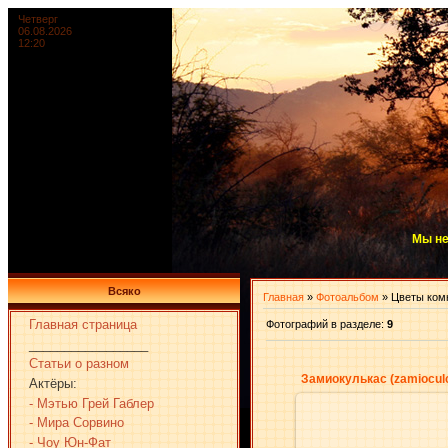
Четверг
06.08.2026
12:20
Мы не
Всяко
Главная
»
Фотоальбом
» Цветы ком
Главная страница
Фотографий в разделе
:
9
_________________
Статьи о разном
Замиокулькас (zamiocul
Актёры:
- Мэтью Грей Габлер
- Мира Сорвино
- Чоу Юн-Фат