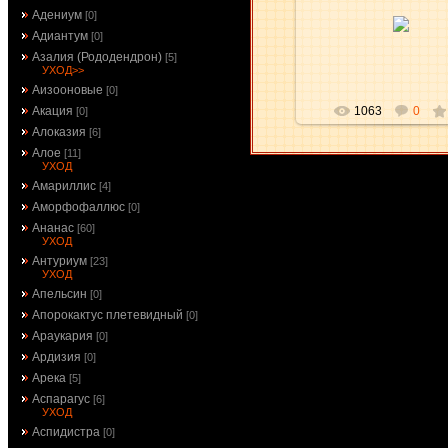
30.12.2009
Адениум
[0]
Адиантум
[0]
aKsena
Азалия (Рододендрон)
[5]
УХОД>>
Аизооновые
[0]
1063
0
Акация
[0]
Алоказия
[6]
Алое
[11]
УХОД
Амариллис
[4]
Аморфофаллюс
[0]
Ананас
[60]
УХОД
Антуриум
[23]
УХОД
Апельсин
[0]
Апорокактус плетевидный
[0]
Араукария
[0]
Ардизия
[0]
Арека
[5]
Аспарагус
[6]
УХОД
Аспидистра
[0]