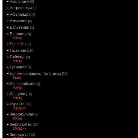
Асплениум
[0]
Астрофитум
[0]
Афеландра
[0]
Ахименес
[0]
Бальзамин
[1]
Бегония
[24]
УХОД
Бонсай
[106]
Гастерия
[19]
Гибискус
[3]
УХОД
Гусмания
[1]
Денежное дерево, Толстянка
[30]
Уход
Диффенбахия
[0]
УХОД
Драцена
[10]
УХОД
Дуранта
[12]
УХОД>>
Замиокулькас
[9]
УХОД
Зефирантес
[90]
УХОД>>
Зигокактус
[13]