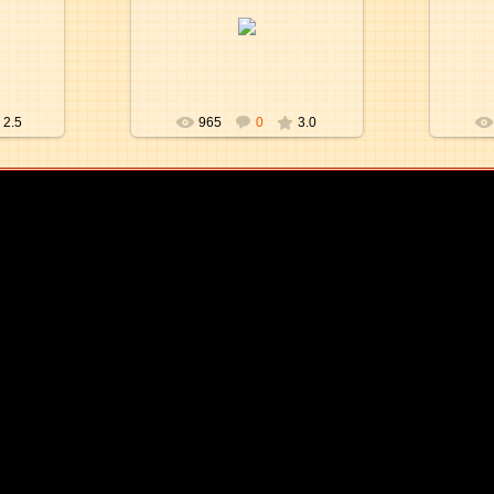
30.12.2009
aKsena
2.5
965
0
3.0