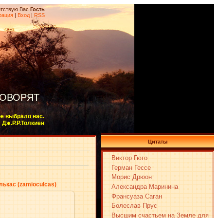
тствую Вас
Гость
рация
|
Вход
|
RSS
ГОВОРЯТ
ое выбрало нас.
Дж.Р.Р.Толкиен
Цитаты
Виктор Гюго
Герман Гессе
Морис Дрюон
ькас (zamioculcas)
Александра Маринина
Франсуаза Саган
Болеслав Прус
Высшим счастьем на Земле для