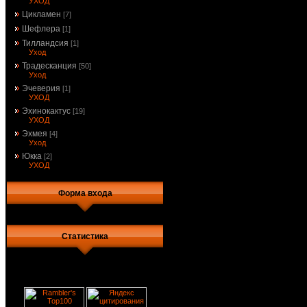
УХОД
Цикламен
[7]
Шефлера
[1]
Тилландсия
[1]
Уход
Традесканция
[50]
Уход
Эчеверия
[1]
УХОД
Эхинокактус
[19]
УХОД
Эхмея
[4]
Уход
Юкка
[2]
УХОД
Форма входа
Статистика