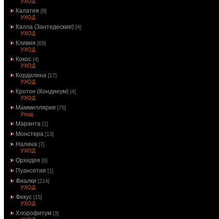
УХОД
Калатея
[8]
УХОД
Калла (Зантедеския)
[4]
УХОД
Кливия
[69]
УХОД
Кокос
[4]
УХОД
Кордилина
[17]
УХОД
Кротон (Кондиеум)
[4]
УХОД
Маммиллярия
[76]
Уход
Маранта
[1]
Монстера
[13]
Налина
[7]
УХОД
Орхидея
[6]
Пуансетия
[1]
Фиалки
[214]
УХОД
Фикус
[15]
УХОД
Хлорофитум
[3]