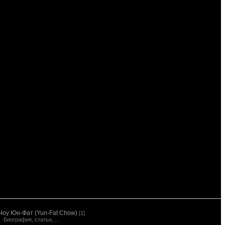
Чоу Юн-Фат (Yun-Fat Chow)
[1]
Биография, статьи, ...