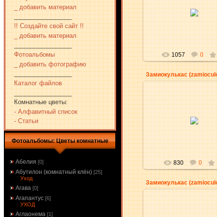
30.12.2009
_ добавить материал
_________________
aKsena
!! Создайте свой сайт !!
_ добавить материал
_________________
Фотоальбомы
1057
0
_ добавить фотографию
_________________
Замиокулькас (zamiocul
Каталог файлов
_________________
Комнатные цветы:
- Алфавитный список
30.12.2009
- Статьи
aKsena
Фотоальбомы: Цветы комнатные
Абелия
[0]
830
0
Абутилон (комнатный клён)
[25]
Уход
Замиокулькас (zamiocul
Агава
[0]
Агапантус
[6]
УХОД
Аглаонема
[1]