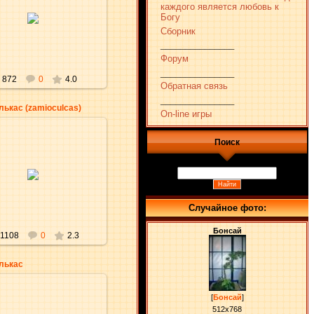
каждого является любовь к
30.12.2009
Богу
aKsena
Сборник
_______________
Форум
_______________
872
0
4.0
Обратная связь
_______________
ькас (zamioculcas)
On-line игры
Поиск
30.12.2009
aKsena
Случайное фото:
Бонсай
1108
0
2.3
лькас
[
Бонсай
]
512x768