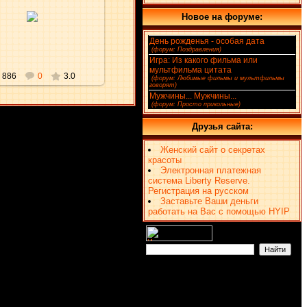
30.12.2009
Новое на форуме:
aKsena
День рожденья - особая дата
(4)
[
(форум: Поздравления)
]
Игра: Из какого фильма или
мультфильма цитата
(2)
886
0
3.0
[
(форум: Любимые фильмы и мультфильмы
говорят)
]
Мужчины... Мужчины...
(1)
[
(форум: Просто прикольные)
]
Друзья сайта:
Женский сайт о секретах
красоты
Электронная платежная
система Liberty Reserve.
Регистрация на русском
Заставьте Ваши деньги
работать на Вас с помощью HYIP