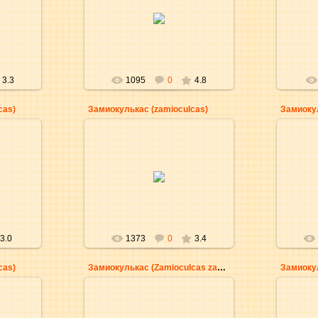
30.12.2009
aKsena
3.3
1095
0
4.8
cas)
Замиокулькас (zamioculcas)
Замиокул
30.12.2009
aKsena
3.0
1373
0
3.4
cas)
Замиокулькас (Zamioculcas zamiifolia)
Замиоку