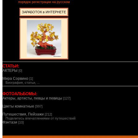
порядок регистрации на русском
ЗАРАБОТОК в ИНТЕРНЕТЕ
СТАТЬИ:
АКТЕРЫ
[0]
Мира Сорвино
[1]
Биография, статьи, ...
ФОТОАЛЬБОМЫ:
Актеры, артисты, певцы и певицы
[127]
Цветы комнатные
[997]
Путешествия, Пейзажи
[212]
Поделитесь впечатлениями от путешествий
Фэнтази
[10]