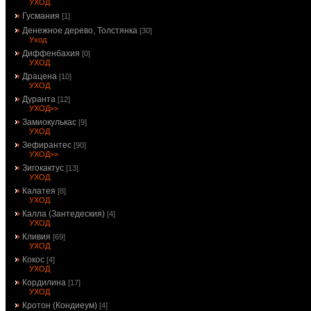
УХОД
Гусмания
[1]
Денежное дерево, Толстянка
[30]
Уход
Диффенбахия
[0]
УХОД
Драцена
[10]
УХОД
Дуранта
[12]
УХОД>>
Замиокулькас
[9]
УХОД
Зефирантес
[90]
УХОД>>
Зигокактус
[13]
УХОД
Калатея
[8]
УХОД
Калла (Зантедеския)
[4]
УХОД
Кливия
[69]
УХОД
Кокос
[4]
УХОД
Кордилина
[17]
УХОД
Кротон (Кондиеум)
[4]