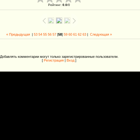
Рейтинг
:
0.0
/
0
« Предыдущая
|
53
54
55
56
57
[
58
]
59
60
61
62
63
|
Следующая »
Добавлять комментарии могут только зарегистрированные пользователи.
[
Регистрация
|
Вход
]