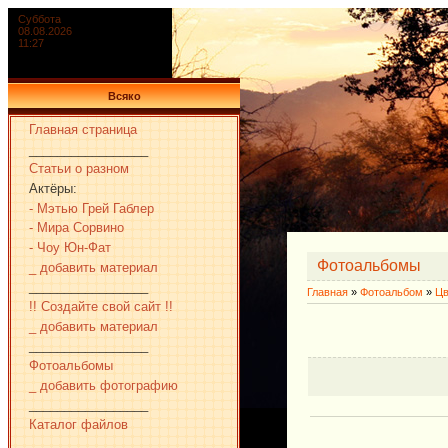
Суббота
08.08.2026
11:27
Всяко
Главная страница
_________________
Статьи о разном
Актёры:
- Мэтью Грей Габлер
- Мира Сорвино
- Чоу Юн-Фат
Фотоальбомы
_ добавить материал
_________________
Главная
»
Фотоальбом
»
Цв
!! Создайте свой сайт !!
_ добавить материал
_________________
Фотоальбомы
_ добавить фотографию
_________________
Каталог файлов
_________________