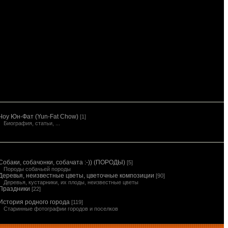
Чоу Юн-Фат (Yun-Fat Chow)
[1]
Биография, статьи, ...
Собаки, собачонки, собачата :-)) (ПОРОДЫ)
[5]
Породы собачьей породы
Деревья, неизвестные цветы, цветочные композиции
[90]
Деревья, кустарники, их плоды, неизвестные цветы
Праздники
[22]
История родного города
[119]
Старинные фотографии городов и поселков