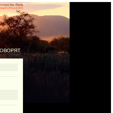
тствую Вас
Гость
рация
|
Вход
|
RSS
ГОВОРЯТ