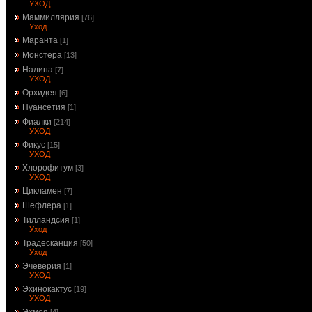
УХОД
Маммиллярия
[76]
Уход
Маранта
[1]
Монстера
[13]
Налина
[7]
УХОД
Орхидея
[6]
Пуансетия
[1]
Фиалки
[214]
УХОД
Фикус
[15]
УХОД
Хлорофитум
[3]
УХОД
Цикламен
[7]
Шефлера
[1]
Тилландсия
[1]
Уход
Традесканция
[50]
Уход
Эчеверия
[1]
УХОД
Эхинокактус
[19]
УХОД