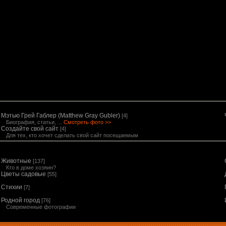
Мэтью Грей Габлер (Matthew Gray Gubler)
[4]
Биография, статьи, ...
Смотреть фото >>
Создайте свой сайт
[4]
Для тех, кто хочет сделать свой сайт посещаемым
Животные
[137]
Кто в доме хозяин?
Цветы садовые
[55]
Стихии
[7]
Родной город
[76]
Современные фотографии