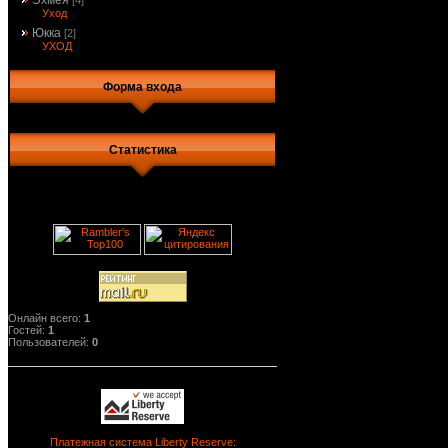
Эхмея
[4]
Уход
Юкка
[2]
УХОД
Форма входа
Статистика
Онлайн всего:
1
Гостей:
1
Пользователей:
0
Платежная система Liberty Reserve: