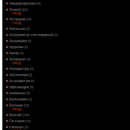
Аморфофаллюс
[0]
Ананас
[60]
УХОД
Антуриум
[23]
УХОД
Апельсин
[0]
Апорокактус плетевидный
[0]
Араукария
[0]
Ардизия
[0]
Арека
[5]
Аспарагус
[6]
УХОД
Аспидистра
[0]
Асплениум
[0]
Астрофитум
[0]
Афеландра
[0]
Ахименес
[0]
Бальзамин
[1]
Бегония
[24]
УХОД
Бонсай
[106]
Гастерия
[19]
Гибискус
[3]