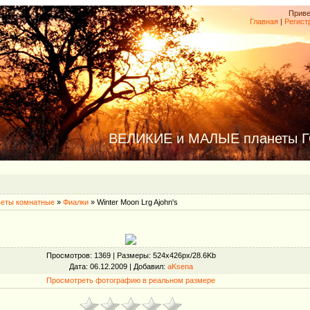
Приве
Главная
|
Регист
ВЕЛИКИЕ и МАЛЫЕ планеты 
еты комнатные
»
Фиалки
» Winter Moon Lrg Ajohn's
Просмотров
: 1369 |
Размеры
: 524x426px/28.6Kb
Дата
: 06.12.2009 |
Добавил
:
aKsena
Просмотреть фотографию в реальном размере