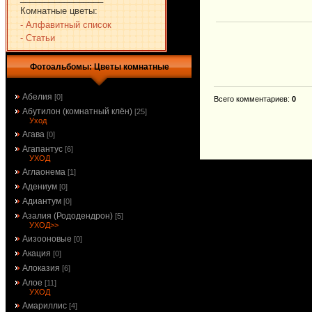
Комнатные цветы:
- Алфавитный список
- Статьи
Фотоальбомы: Цветы комнатные
Абелия
[0]
Всего комментариев
:
0
Абутилон (комнатный клён)
[25]
Уход
Агава
[0]
Агапантус
[6]
УХОД
Аглаонема
[1]
Адениум
[0]
Адиантум
[0]
Азалия (Рододендрон)
[5]
УХОД>>
Аизооновые
[0]
Акация
[0]
Алоказия
[6]
Алое
[11]
УХОД
Амариллис
[4]