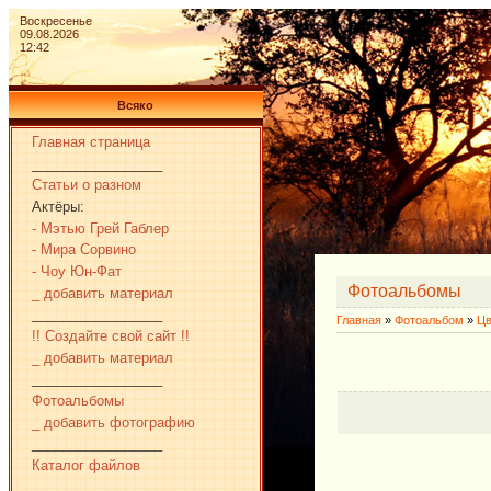
Воскресенье
09.08.2026
12:42
Всяко
Главная страница
_________________
Статьи о разном
Актёры:
- Мэтью Грей Габлер
- Мира Сорвино
- Чоу Юн-Фат
Фотоальбомы
_ добавить материал
_________________
Главная
»
Фотоальбом
»
Цв
!! Создайте свой сайт !!
_ добавить материал
_________________
Фотоальбомы
_ добавить фотографию
_________________
Каталог файлов
_________________