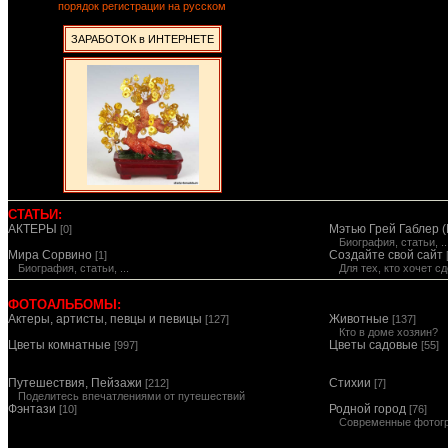
порядок регистрации на русском
ЗАРАБОТОК в ИНТЕРНЕТЕ
СТАТЬИ:
АКТЕРЫ
Мэтью Грей Габлер (
[0]
Биография, статьи, ..
Мира Сорвино
Создайте свой сайт
[1]
Биография, статьи, ...
Для тех, кто хочет 
ФОТОАЛЬБОМЫ:
Актеры, артисты, певцы и певицы
Животные
[127]
[137]
Кто в доме хозяин?
Цветы комнатные
Цветы садовые
[997]
[55]
Путешествия, Пейзажи
Стихии
[212]
[7]
Поделитесь впечатлениями от путешествий
Фэнтази
Родной город
[10]
[76]
Современные фотог