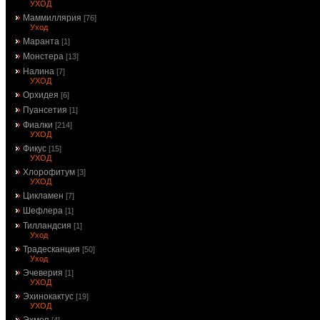
УХОД
Маммиллярия
[76]
Уход
Маранта
[1]
Монстера
[13]
Налина
[7]
УХОД
Орхидея
[6]
Пуансетия
[1]
Фиалки
[214]
УХОД
Фикус
[15]
УХОД
Хлорофитум
[3]
УХОД
Цикламен
[7]
Шефлера
[1]
Тилландсия
[1]
Уход
Традесканция
[50]
Уход
Эчеверия
[1]
УХОД
Эхинокактус
[19]
УХОД