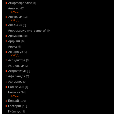
Аморфофаллюс
[0]
Ананас
[60]
УХОД
Антуриум
[23]
УХОД
Апельсин
[0]
Апорокактус плетевидный
[0]
Араукария
[0]
Ардизия
[0]
Арека
[5]
Аспарагус
[6]
УХОД
Аспидистра
[0]
Асплениум
[0]
Астрофитум
[0]
Афеландра
[0]
Ахименес
[0]
Бальзамин
[1]
Бегония
[24]
УХОД
Бонсай
[106]
Гастерия
[19]
Гибискус
[3]