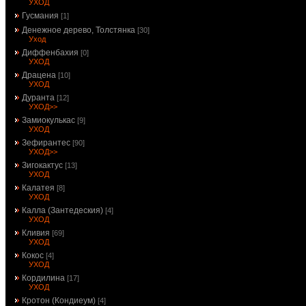
УХОД
Гусмания
[1]
Денежное дерево, Толстянка
[30]
Уход
Диффенбахия
[0]
УХОД
Драцена
[10]
УХОД
Дуранта
[12]
УХОД>>
Замиокулькас
[9]
УХОД
Зефирантес
[90]
УХОД>>
Зигокактус
[13]
УХОД
Калатея
[8]
УХОД
Калла (Зантедеския)
[4]
УХОД
Кливия
[69]
УХОД
Кокос
[4]
УХОД
Кордилина
[17]
УХОД
Кротон (Кондиеум)
[4]