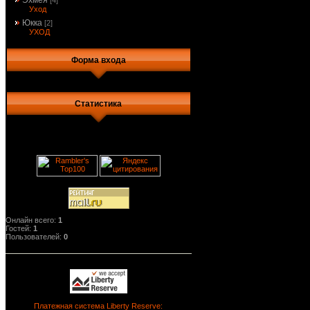
Эхмея
[4]
Уход
Юкка
[2]
УХОД
Форма входа
Статистика
Онлайн всего:
1
Гостей:
1
Пользователей:
0
Платежная система Liberty Reserve: