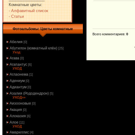
Комнатные цветы:
- Алфавитный список
- Статьи
Фотоальбомы: Цветы комнатные
Всего комментариев
:
0
Абелия
[0]
Абутилон (комнатный клён)
[25]
Уход
Агава
[0]
Агапантус
[6]
УХОД
Аглаонема
[1]
Адениум
[0]
Адиантум
[0]
Азалия (Рододендрон)
[5]
УХОД>>
Аизооновые
[0]
Акация
[0]
Алоказия
[6]
Алое
[11]
УХОД
Амариллис
[4]