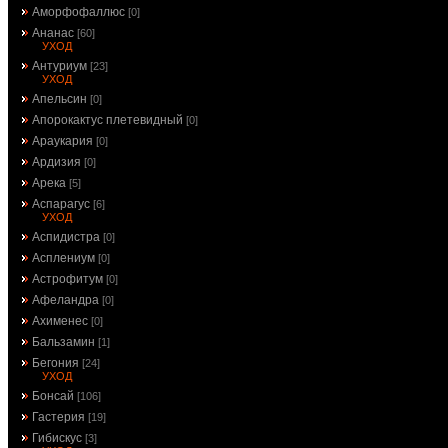
Аморфофаллюс
[0]
Ананас
[60]
УХОД
Антуриум
[23]
УХОД
Апельсин
[0]
Апорокактус плетевидный
[0]
Араукария
[0]
Ардизия
[0]
Арека
[5]
Аспарагус
[6]
УХОД
Аспидистра
[0]
Асплениум
[0]
Астрофитум
[0]
Афеландра
[0]
Ахименес
[0]
Бальзамин
[1]
Бегония
[24]
УХОД
Бонсай
[106]
Гастерия
[19]
Гибискус
[3]