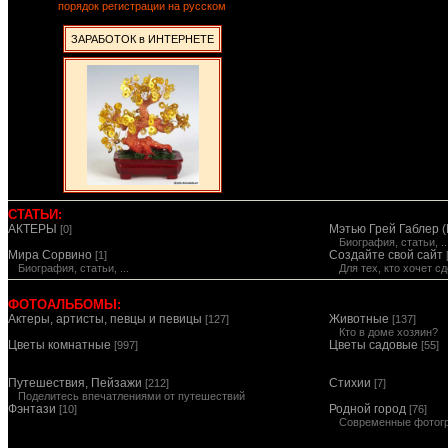
порядок регистрации на русском
ЗАРАБОТОК в ИНТЕРНЕТЕ
СТАТЬИ:
АКТЕРЫ
Мэтью Грей Габлер (
[0]
Биография, статьи, ..
Мира Сорвино
Создайте свой сайт
[1]
Биография, статьи, ...
Для тех, кто хочет 
ФОТОАЛЬБОМЫ:
Актеры, артисты, певцы и певицы
Животные
[127]
[137]
Кто в доме хозяин?
Цветы комнатные
Цветы садовые
[997]
[55]
Путешествия, Пейзажи
Стихии
[212]
[7]
Поделитесь впечатлениями от путешествий
Фэнтази
Родной город
[10]
[76]
Современные фотог