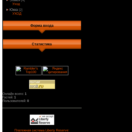
Эхмея
[4]
Уход
Юкка
[2]
УХОД
Форма входа
Статистика
Онлайн всего:
1
Гостей:
1
Пользователей:
0
Платежная система Liberty Reserve: