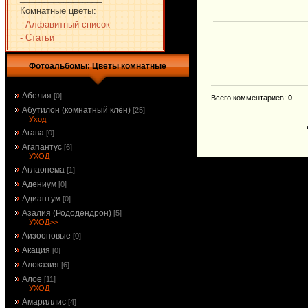
Комнатные цветы:
- Алфавитный список
- Статьи
Фотоальбомы: Цветы комнатные
Абелия
[0]
Всего комментариев
:
0
Абутилон (комнатный клён)
[25]
Уход
Агава
[0]
Агапантус
[6]
УХОД
Аглаонема
[1]
Адениум
[0]
Адиантум
[0]
Азалия (Рододендрон)
[5]
УХОД>>
Аизооновые
[0]
Акация
[0]
Алоказия
[6]
Алое
[11]
УХОД
Амариллис
[4]