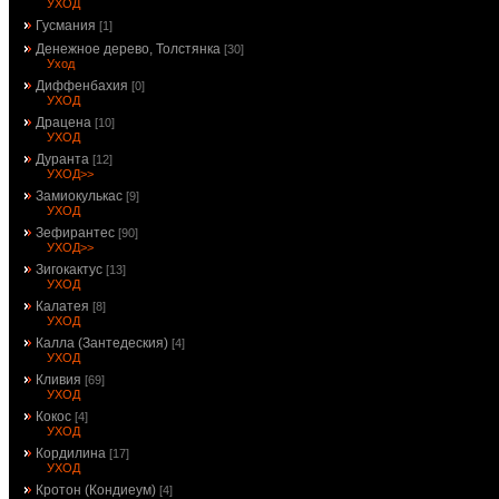
УХОД
Гусмания
[1]
Денежное дерево, Толстянка
[30]
Уход
Диффенбахия
[0]
УХОД
Драцена
[10]
УХОД
Дуранта
[12]
УХОД>>
Замиокулькас
[9]
УХОД
Зефирантес
[90]
УХОД>>
Зигокактус
[13]
УХОД
Калатея
[8]
УХОД
Калла (Зантедеския)
[4]
УХОД
Кливия
[69]
УХОД
Кокос
[4]
УХОД
Кордилина
[17]
УХОД
Кротон (Кондиеум)
[4]