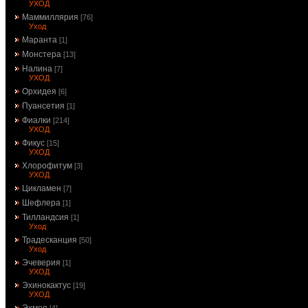
УХОД
Маммиллярия
[76]
Уход
Маранта
[1]
Монстера
[13]
Налина
[7]
УХОД
Орхидея
[6]
Пуансетия
[1]
Фиалки
[214]
УХОД
Фикус
[15]
УХОД
Хлорофитум
[3]
УХОД
Цикламен
[7]
Шефлера
[1]
Тилландсия
[1]
Уход
Традесканция
[50]
Уход
Эчеверия
[1]
УХОД
Эхинокактус
[19]
УХОД