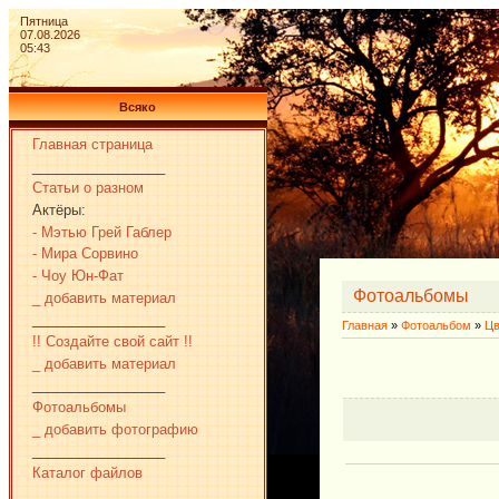
Пятница
07.08.2026
05:43
Всяко
Главная страница
_________________
Статьи о разном
Актёры:
- Мэтью Грей Габлер
- Мира Сорвино
- Чоу Юн-Фат
Фотоальбомы
_ добавить материал
_________________
Главная
»
Фотоальбом
»
Цв
!! Создайте свой сайт !!
_ добавить материал
_________________
Фотоальбомы
_ добавить фотографию
_________________
Каталог файлов
_________________